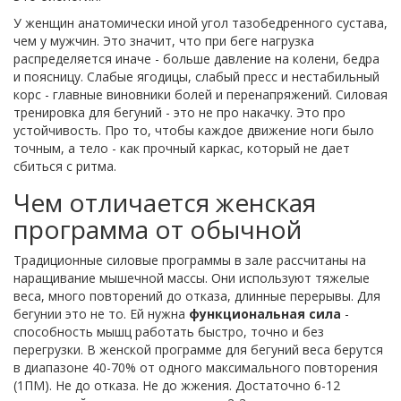
У женщин анатомически иной угол тазобедренного сустава,
чем у мужчин. Это значит, что при беге нагрузка
распределяется иначе - больше давление на колени, бедра
и поясницу. Слабые ягодицы, слабый пресс и нестабильный
корс - главные виновники болей и перенапряжений. Силовая
тренировка для бегуний - это не про накачку. Это про
устойчивость. Про то, чтобы каждое движение ноги было
точным, а тело - как прочный каркас, который не дает
сбиться с ритма.
Чем отличается женская
программа от обычной
Традиционные силовые программы в зале рассчитаны на
наращивание мышечной массы. Они используют тяжелые
веса, много повторений до отказа, длинные перерывы. Для
бегунии это не то. Ей нужна
функциональная сила
-
способность мышц работать быстро, точно и без
перегрузки. В женской программе для бегуний веса берутся
в диапазоне 40-70% от одного максимального повторения
(1ПМ). Не до отказа. Не до жжения. Достаточно 6-12