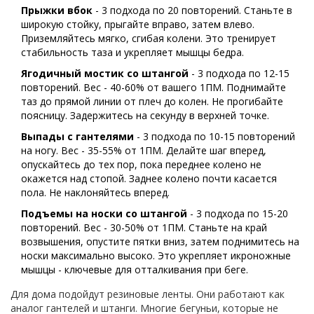
Прыжки вбок
- 3 подхода по 20 повторений. Станьте в
широкую стойку, прыгайте вправо, затем влево.
Приземляйтесь мягко, сгибая колени. Это тренирует
стабильность таза и укрепляет мышцы бедра.
Ягодичный мостик со штангой
- 3 подхода по 12-15
повторений. Вес - 40-60% от вашего 1ПМ. Поднимайте
таз до прямой линии от плеч до колен. Не прогибайте
поясницу. Задержитесь на секунду в верхней точке.
Выпады с гантелями
- 3 подхода по 10-15 повторений
на ногу. Вес - 35-55% от 1ПМ. Делайте шаг вперед,
опускайтесь до тех пор, пока переднее колено не
окажется над стопой. Заднее колено почти касается
пола. Не наклоняйтесь вперед.
Подъемы на носки со штангой
- 3 подхода по 15-20
повторений. Вес - 30-50% от 1ПМ. Станьте на край
возвышения, опустите пятки вниз, затем поднимитесь на
носки максимально высоко. Это укрепляет икроножные
мышцы - ключевые для отталкивания при беге.
Для дома подойдут резиновые ленты. Они работают как
аналог гантелей и штанги. Многие бегуньи, которые не