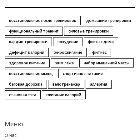
восстановление после тренировок
домашние тренировки
функциональный тренинг
силовые тренировки
кардио тренировки
похудение
фитнес дома
дефицит калорий
жиросжигание
фитнес
здоровое питание
жим лежа
набор мышечной массы
восстановление мышц
спортивное питание
беговая дорожка
велотренажер
аллергия
становая тяга
сжигание калорий
Меню
О нас