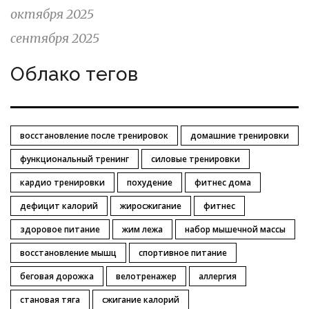
октября 2025
сентября 2025
Облако тегов
восстановление после тренировок
домашние тренировки
функциональный тренинг
силовые тренировки
кардио тренировки
похудение
фитнес дома
дефицит калорий
жиросжигание
фитнес
здоровое питание
жим лежа
набор мышечной массы
восстановление мышц
спортивное питание
беговая дорожка
велотренажер
аллергия
становая тяга
сжигание калорий