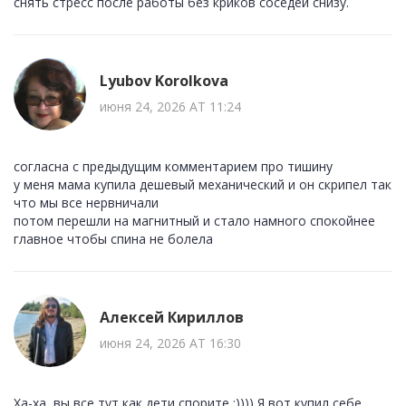
снять стресс после работы без криков соседей снизу.
Lyubov Korolkova
июня 24, 2026 AT 11:24
согласна с предыдущим комментарием про тишину
у меня мама купила дешевый механический и он скрипел так
что мы все нервничали
потом перешли на магнитный и стало намного спокойнее
главное чтобы спина не болела
Алексей Кириллов
июня 24, 2026 AT 16:30
Ха-ха, вы все тут как дети спорите :)))) Я вот купил себе