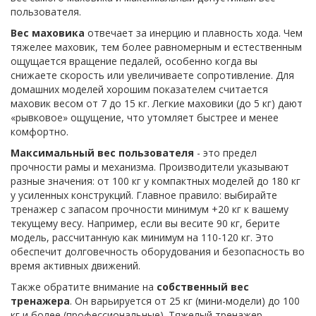
пользователя.
Вес маховика
отвечает за инерцию и плавность хода. Чем
тяжелее маховик, тем более равномерным и естественным
ощущается вращение педалей, особенно когда вы
снижаете скорость или увеличиваете сопротивление. Для
домашних моделей хорошим показателем считается
маховик весом от 7 до 15 кг. Легкие маховики (до 5 кг) дают
«рывковое» ощущение, что утомляет быстрее и менее
комфортно.
Максимальный вес пользователя
- это предел
прочности рамы и механизма. Производители указывают
разные значения: от 100 кг у компактных моделей до 180 кг
у усиленных конструкций. Главное правило: выбирайте
тренажер с запасом прочности минимум +20 кг к вашему
текущему весу. Например, если вы весите 90 кг, берите
модель, рассчитанную как минимум на 110-120 кг. Это
обеспечит долговечность оборудования и безопасность во
время активных движений.
Также обратите внимание на
собственный вес
тренажера
. Он варьируется от 25 кг (мини-модели) до 100
кг и более (профессиональные). Тяжелый тренажер