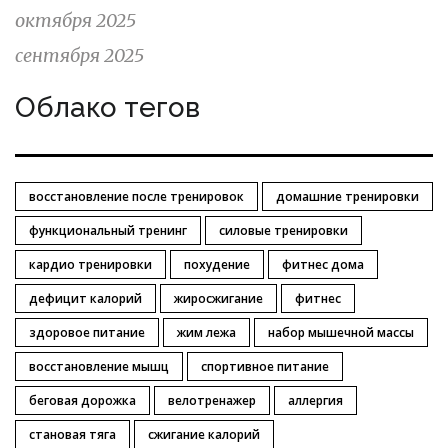
октября 2025
сентября 2025
Облако тегов
восстановление после тренировок
домашние тренировки
функциональный тренинг
силовые тренировки
кардио тренировки
похудение
фитнес дома
дефицит калорий
жиросжигание
фитнес
здоровое питание
жим лежа
набор мышечной массы
восстановление мышц
спортивное питание
беговая дорожка
велотренажер
аллергия
становая тяга
сжигание калорий