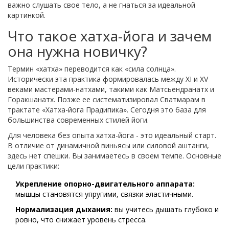
важно слушать свое тело, а не гнаться за идеальной
картинкой.
Что такое хатха-йога и зачем
она нужна новичку?
Термин «хатха» переводится как «сила солнца».
Исторически эта практика формировалась между XI и XV
веками мастерами-натхами, такими как Матсьендранатх и
Горакшанатх. Позже ее систематизировал Сватмарам в
трактате «Хатха-йога Прадипика». Сегодня это база для
большинства современных стилей йоги.
Для человека без опыта хатха-йога - это идеальный старт.
В отличие от динамичной виньясы или силовой аштанги,
здесь нет спешки. Вы занимаетесь в своем темпе. Основные
цели практики:
Укрепление опорно-двигательного аппарата:
мышцы становятся упругими, связки эластичными.
Нормализация дыхания:
вы учитесь дышать глубоко и
ровно, что снижает уровень стресса.