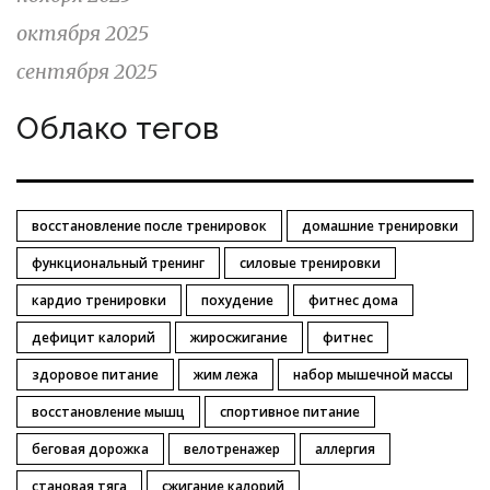
октября 2025
сентября 2025
Облако тегов
восстановление после тренировок
домашние тренировки
функциональный тренинг
силовые тренировки
кардио тренировки
похудение
фитнес дома
дефицит калорий
жиросжигание
фитнес
здоровое питание
жим лежа
набор мышечной массы
восстановление мышц
спортивное питание
беговая дорожка
велотренажер
аллергия
становая тяга
сжигание калорий