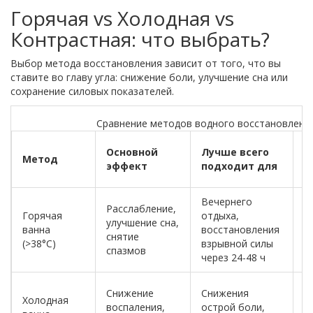
Горячая vs Холодная vs
Контрастная: что выбрать?
Выбор метода восстановления зависит от того, что вы
ставите во главу угла: снижение боли, улучшение сна или
сохранение силовых показателей.
Сравнение методов водного восстановлени
Н
Основной
Лучше всего
Метод
р
эффект
подходит для
п
Вечернего
С
Расслабление,
Горячая
отдыха,
с
улучшение сна,
ванна
восстановления
з
снятие
(>38°C)
взрывной силы
с
спазмов
через 24-48 ч
т
Ж
Снижение
Снижения
Холодная
м
воспаления,
острой боли,