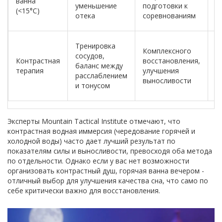
ванна
г
уменьшение
подготовки к
(<15°C)
м
отека
соревнованиям
м
О
Тренировка
Комплексного
и
сосудов,
Контрастная
восстановления,
б
баланс между
терапия
улучшения
т
расслаблением
выносливости
п
и тонусом
с
Эксперты Mountain Tactical Institute отмечают, что
контрастная водная иммерсия (чередование горячей и
холодной воды) часто дает лучший результат по
показателям силы и выносливости, превосходя оба метода
по отдельности. Однако если у вас нет возможности
организовать контрастный душ, горячая ванна вечером -
отличный выбор для улучшения качества сна, что само по
себе критически важно для восстановления.