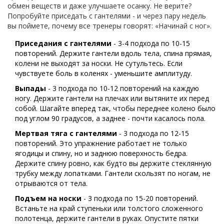
обмен веществ и даже улучшаете осанку. Не верите?
Попробуйте приседать с гантелями - и через пару недель
вы поймете, почему все тренеры говорят: «Начинай с ног».
Приседания с гантелями
- 3-4 подхода по 10-15
повторений. Держите гантели вдоль тела, спина прямая,
колени не выходят за носки. Не сутультесь. Если
чувствуете боль в коленях - уменьшите амплитуду.
Выпады
- 3 подхода по 10-12 повторений на каждую
ногу. Держите гантели на плечах или вытяните их перед
собой. Шагайте вперед так, чтобы переднее колено было
под углом 90 градусов, а заднее - почти касалось пола.
Мертвая тяга с гантелями
- 3 подхода по 12-15
повторений. Это упражнение работает не только
ягодицы и спину, но и заднюю поверхность бедра.
Держите спину ровно, как будто вы держите стеклянную
трубку между лопатками. Гантели скользят по ногам, не
отрываются от тела.
Подъем на носки
- 3 подхода по 15-20 повторений.
Встаньте на край ступеньки или толстого сложенного
полотенца, держите гантели в руках. Опустите пятки