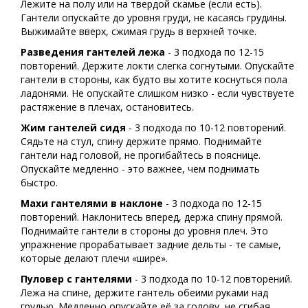
Лежите на полу или на твердой скамье (если есть).
Гантели опускайте до уровня груди, не касаясь грудины.
Выжимайте вверх, сжимая грудь в верхней точке.
Разведения гантелей лежа
- 3 подхода по 12-15
повторений. Держите локти слегка согнутыми. Опускайте
гантели в стороны, как будто вы хотите коснуться пола
ладонями. Не опускайте слишком низко - если чувствуете
растяжение в плечах, остановитесь.
Жим гантелей сидя
- 3 подхода по 10-12 повторений.
Сядьте на стул, спину держите прямо. Поднимайте
гантели над головой, не прогибайтесь в пояснице.
Опускайте медленно - это важнее, чем поднимать
быстро.
Махи гантелями в наклоне
- 3 подхода по 12-15
повторений. Наклонитесь вперед, держа спину прямой.
Поднимайте гантели в стороны до уровня плеч. Это
упражнение прорабатывает задние дельты - те самые,
которые делают плечи «шире».
Пуловер с гантелями
- 3 подхода по 10-12 повторений.
Лежа на спине, держите гантель обеими руками над
грудью. Медленно опускайте её за голову, не сгибая