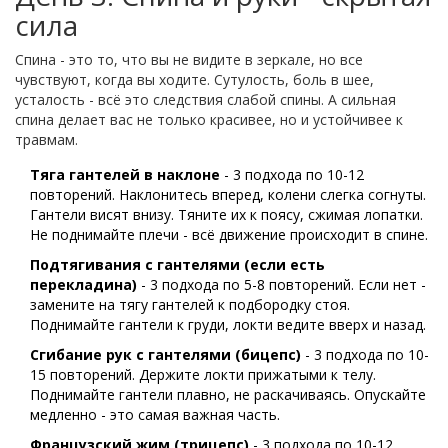
сила
Спина - это то, что вы не видите в зеркале, но все
чувствуют, когда вы ходите. Сутулость, боль в шее,
усталость - всё это следствия слабой спины. А сильная
спина делает вас не только красивее, но и устойчивее к
травмам.
Тяга гантелей в наклоне
- 3 подхода по 10-12
повторений. Наклонитесь вперед, колени слегка согнуты.
Гантели висят внизу. Тяните их к поясу, сжимая лопатки.
Не поднимайте плечи - всё движение происходит в спине.
Подтягивания с гантелями (если есть
перекладина)
- 3 подхода по 5-8 повторений. Если нет -
замените на тягу гантелей к подбородку стоя.
Поднимайте гантели к груди, локти ведите вверх и назад.
Сгибание рук с гантелями (бицепс)
- 3 подхода по 10-
15 повторений. Держите локти прижатыми к телу.
Поднимайте гантели плавно, не раскачиваясь. Опускайте
медленно - это самая важная часть.
Французский жим (трицепс)
- 3 подхода по 10-12