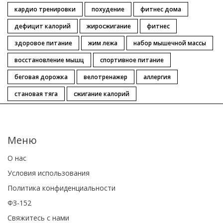
кардио тренировки
похудение
фитнес дома
дефицит калорий
жиросжигание
фитнес
здоровое питание
жим лежа
набор мышечной массы
восстановление мышц
спортивное питание
беговая дорожка
велотренажер
аллергия
становая тяга
сжигание калорий
Меню
О нас
Условия использования
Политика конфиденциальности
ФЗ-152
Свяжитесь с нами