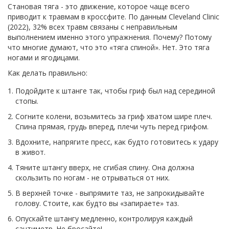
Становая тяга - это движение, которое чаще всего
приводит к травмам в кроссфите. По данным Cleveland Clinic
(2022), 32% всех травм связаны с неправильным
выполнением именно этого упражнения. Почему? Потому
что многие думают, что это «тяга спиной». Нет. Это тяга
ногами и ягодицами.
Как делать правильно:
Подойдите к штанге так, чтобы гриф был над серединой
стопы.
Согните колени, возьмитесь за гриф хватом шире плеч.
Спина прямая, грудь вперед, плечи чуть перед грифом.
Вдохните, напрягите пресс, как будто готовитесь к удару
в живот.
Тяните штангу вверх, не сгибая спину. Она должна
скользить по ногам - не отрываться от них.
В верхней точке - выпрямите таз, не запрокидывайте
голову. Стоите, как будто вы «запираете» таз.
Опускайте штангу медленно, контролируя каждый
сантиметр. Не бросайте!