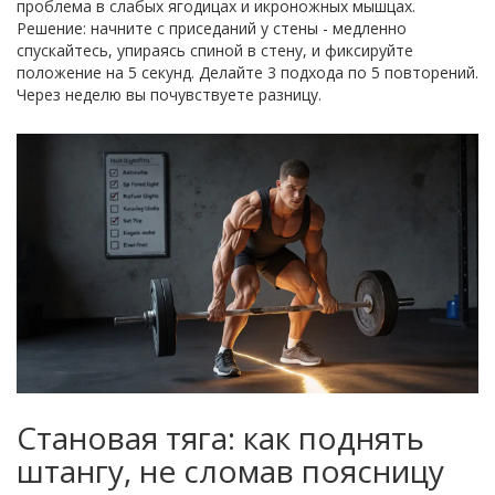
проблема в слабых ягодицах и икроножных мышцах.
Решение: начните с приседаний у стены - медленно
спускайтесь, упираясь спиной в стену, и фиксируйте
положение на 5 секунд. Делайте 3 подхода по 5 повторений.
Через неделю вы почувствуете разницу.
Становая тяга: как поднять
штангу, не сломав поясницу