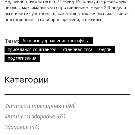
медленно опускайтесь 5-7 секунд. Используйте резиновую
петлю с максимальным сопротивлением. Через 2-3 недели
вы начнете чувствовать, как мышцы «включаются». Первое
подтягивание - это вопрос времени, а не силы.
Теги:
базовые упражнения кроссфита
приседания со штангой
становая тяга
бёрпи
подтягивания
Категории
Фитнес и тренировки
(98)
Фитнес и здоровье
(65)
Здоровье
(44)