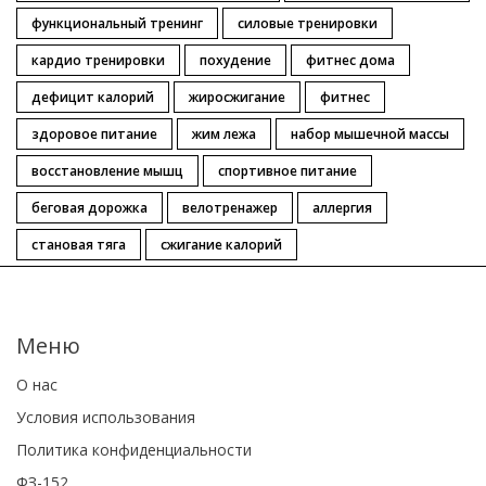
функциональный тренинг
силовые тренировки
кардио тренировки
похудение
фитнес дома
дефицит калорий
жиросжигание
фитнес
здоровое питание
жим лежа
набор мышечной массы
восстановление мышц
спортивное питание
беговая дорожка
велотренажер
аллергия
становая тяга
сжигание калорий
Меню
О нас
Условия использования
Политика конфиденциальности
ФЗ-152