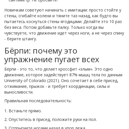
Новичкам советуют начинать с имитации: просто стойте у
стены, сгибайте колени и тяните таз назад, как будто вы
пытаетесь коснуться стены ягодицами. Делайте это 10 раз
без веса. Потом добавьте палку. Только когда вы
чувствуете, что движение идет через ноги, а не через спину
- берите штангу.
Бёрпи: почему это
упражнение пугает всех
Бёрпи - это то, что делает кроссфит «злым». Это одно
движение, которое задействует 87% мышц тела по данным
University of Colorado (2021). Оно сочетает в себе присед,
отжимание, прыжок - и требует координации, силы и
выносливости.
Правильная последовательность:
Встаньте прямо.
Опуститесь в присед, положите руки на пол.
Отпрыгните ногами назад в упор лежа.