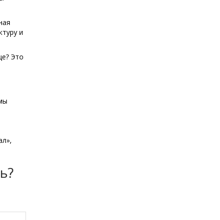
ная
ктуру и
це? Это
мы
ал»,
ь?