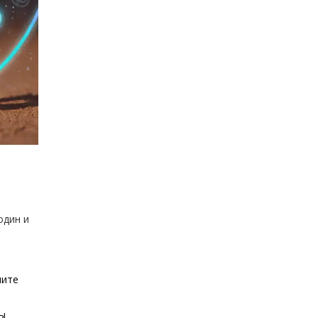
один и
ните
Вы