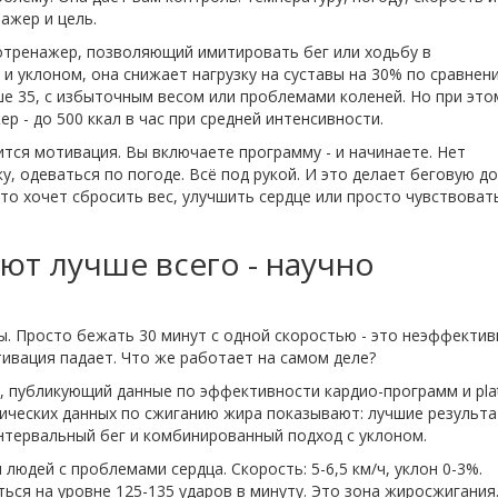
ажер и цель.
отренажер, позволяющий имитировать бег или ходьбу в
 и уклоном
, она снижает нагрузку на суставы на 30% по сравнен
е 35, с избыточным весом или проблемами коленей. Но при это
 - до 500 ккал в час при средней интенсивности.
тся мотивация. Вы включаете программу - и начинаете. Нет
у, одеваться по погоде. Всё под рукой. И это делает беговую д
о хочет сбросить вес, улучшить сердце или просто чувствоват
ют лучше всего - научно
ы. Просто бежать 30 минут с одной скоростью - это неэффектив
ивация падает. Что же работает на самом деле?
с, публикующий данные по эффективности кардио-программ
и
pla
нических данных по сжиганию жира
показывают: лучшие результ
интервальный бег и комбинированный подход с уклоном.
 людей с проблемами сердца. Скорость: 5-6,5 км/ч, уклон 0-3%.
ься на уровне 125-135 ударов в минуту. Это зона жиросжигания