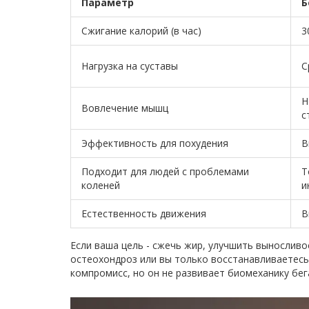
Параметр
Б
Сжигание калорий (в час)
3
Нагрузка на суставы
С
Н
Вовлечение мышц
с
Эффективность для похудения
В
Подходит для людей с проблемами
Т
коленей
и
Естественность движения
В
Если ваша цель - сжечь жир, улучшить выносливос
остеохондроз или вы только восстанавливаетесь
компромисс, но он не развивает биомеханику бега