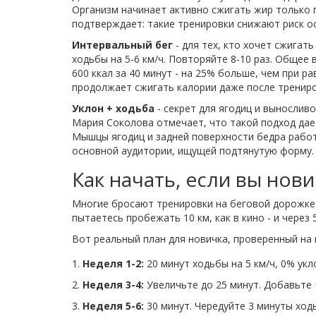
Организм начинает активно сжигать жир только 
подтверждает: такие тренировки снижают риск о
Интервальный бег
- для тех, кто хочет сжигать
ходьбы на 5-6 км/ч. Повторяйте 8-10 раз. Общее 
600 ккал за 40 минут - на 25% больше, чем при р
продолжает сжигать калории даже после трениро
Уклон + ходьба
- секрет для ягодиц и выносливос
Мария Соколова отмечает, что такой подход дае
Мышцы ягодиц и задней поверхности бедра работ
основной аудитории, ищущей подтянутую форму.
Как начать, если вы нов
Многие бросают тренировки на беговой дорожке 
пытаетесь пробежать 10 км, как в кино - и через 
Вот реальный план для новичка, проверенный на 
Неделя 1-2:
20 минут ходьбы на 5 км/ч, 0% укло
Неделя 3-4:
Увеличьте до 25 минут. Добавьте 1
Неделя 5-6:
30 минут. Чередуйте 3 минуты ходьб