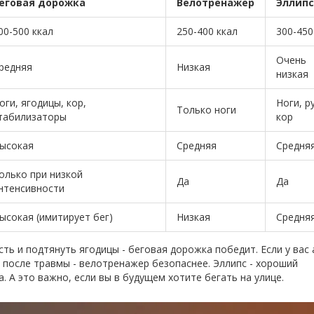
еговая дорожка
Велотренажер
Эллипс
00-500 ккал
250-400 ккал
300-450
Очень
редняя
Низкая
низкая
оги, ягодицы, кор,
Ноги, р
Только ноги
табилизаторы
кор
ысокая
Средняя
Средня
олько при низкой
Да
Да
нтенсивности
ысокая (имитирует бег)
Низкая
Средня
ть и подтянуть ягодицы - беговая дорожка победит. Если у вас 
 после травмы - велотренажер безопаснее. Эллипс - хороший
. А это важно, если вы в будущем хотите бегать на улице.