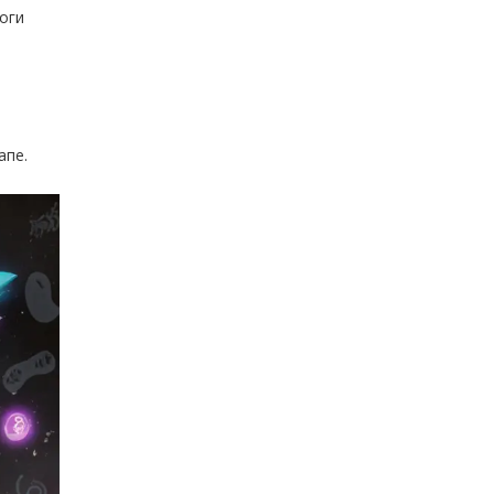
ноги
апе.