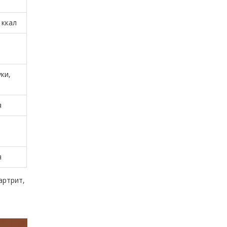
 ккал
уки,
я
я
артрит,