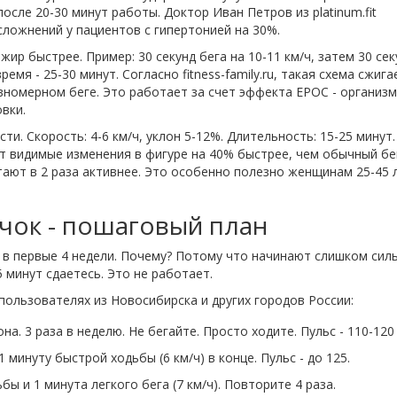
после 20-30 минут работы. Доктор Иван Петров из
platinum.fit
сложнений у пациентов с гипертонией на 30%.
 жир быстрее. Пример: 30 секунд бега на 10-11 км/ч, затем 30 сек
время - 25-30 минут. Согласно
fitness-family.ru
, такая схема сжига
авномерном беге. Это работает за счет эффекта EPOC - организм
вки.
ти. Скорость: 4-6 км/ч, уклон 5-12%. Длительность: 15-25 минут
т видимые изменения в фигуре на 40% быстрее, чем обычный бе
ают в 2 раза активнее. Это особенно полезно женщинам 25-45 л
ичок - пошаговый план
в первые 4 недели. Почему? Потому что начинают слишком сил
5 минут сдаетесь. Это не работает.
пользователях из Новосибирска и других городов России:
на. 3 раза в неделю. Не бегайте. Просто ходите. Пульс - 110-120
 минуту быстрой ходьбы (6 км/ч) в конце. Пульс - до 125.
ы и 1 минута легкого бега (7 км/ч). Повторите 4 раза.