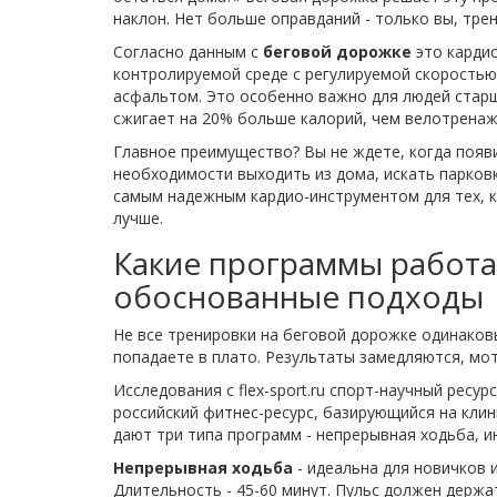
наклон. Нет больше оправданий - только вы, трен
Согласно данным с
беговой дорожке
это карди
контролируемой среде с регулируемой скоростью
асфальтом. Это особенно важно для людей старш
сжигает на 20% больше калорий, чем велотренажер
Главное преимущество? Вы не ждете, когда появи
необходимости выходить из дома, искать парковк
самым надежным кардио-инструментом для тех, кт
лучше.
Какие программы работа
обоснованные подходы
Не все тренировки на беговой дорожке одинаков
попадаете в плато. Результаты замедляются, мот
Исследования с
flex-sport.ru
спорт-научный ресур
российский фитнес-ресурс, базирующийся на кли
дают три типа программ - непрерывная ходьба, 
Непрерывная ходьба
- идеальна для новичков и
Длительность - 45-60 минут. Пульс должен держат