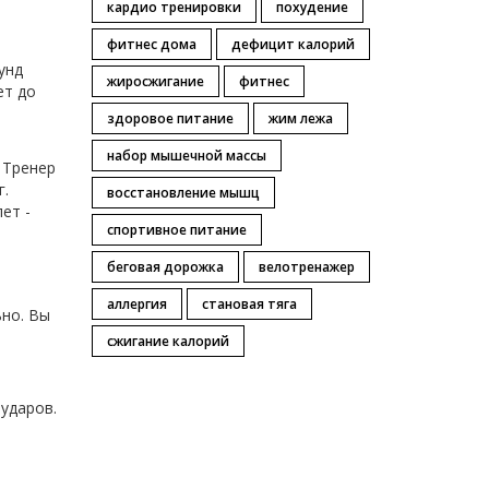
кардио тренировки
похудение
фитнес дома
дефицит калорий
унд
жиросжигание
фитнес
ет до
здоровое питание
жим лежа
набор мышечной массы
. Тренер
г.
восстановление мышц
ет -
спортивное питание
беговая дорожка
велотренажер
аллергия
становая тяга
ьно. Вы
сжигание калорий
 ударов.