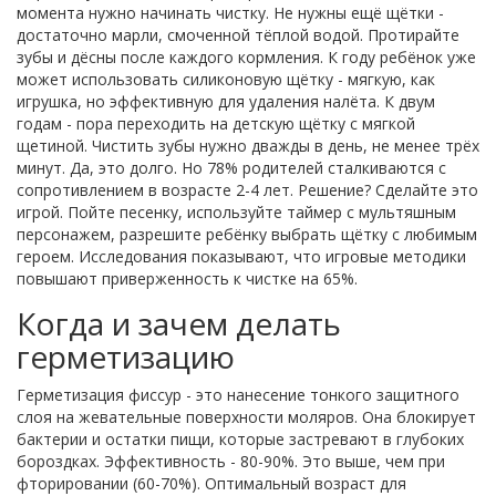
момента нужно начинать чистку. Не нужны ещё щётки -
достаточно марли, смоченной тёплой водой. Протирайте
зубы и дёсны после каждого кормления. К году ребёнок уже
может использовать силиконовую щётку - мягкую, как
игрушка, но эффективную для удаления налёта. К двум
годам - пора переходить на детскую щётку с мягкой
щетиной. Чистить зубы нужно дважды в день, не менее трёх
минут. Да, это долго. Но 78% родителей сталкиваются с
сопротивлением в возрасте 2-4 лет. Решение? Сделайте это
игрой. Пойте песенку, используйте таймер с мультяшным
персонажем, разрешите ребёнку выбрать щётку с любимым
героем. Исследования показывают, что игровые методики
повышают приверженность к чистке на 65%.
Когда и зачем делать
герметизацию
Герметизация фиссур - это нанесение тонкого защитного
слоя на жевательные поверхности моляров. Она блокирует
бактерии и остатки пищи, которые застревают в глубоких
бороздках. Эффективность - 80-90%. Это выше, чем при
фторировании (60-70%). Оптимальный возраст для