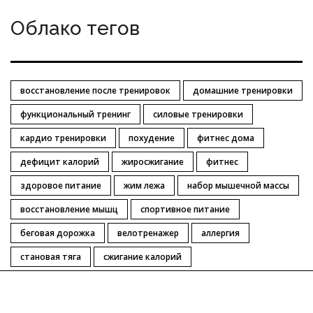
Облако тегов
восстановление после тренировок
домашние тренировки
функциональный тренинг
силовые тренировки
кардио тренировки
похудение
фитнес дома
дефицит калорий
жиросжигание
фитнес
здоровое питание
жим лежа
набор мышечной массы
восстановление мышц
спортивное питание
беговая дорожка
велотренажер
аллергия
становая тяга
сжигание калорий