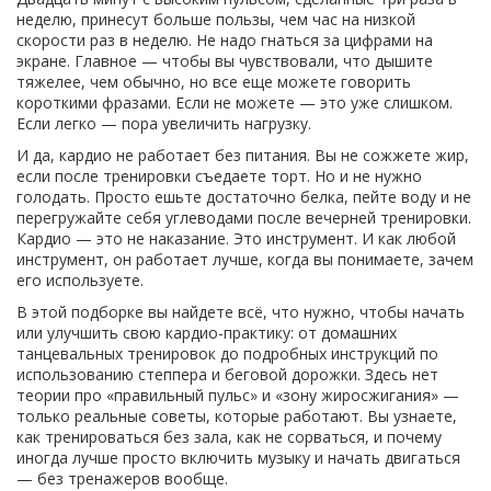
неделю, принесут больше пользы, чем час на низкой
скорости раз в неделю. Не надо гнаться за цифрами на
экране. Главное — чтобы вы чувствовали, что дышите
тяжелее, чем обычно, но все еще можете говорить
короткими фразами. Если не можете — это уже слишком.
Если легко — пора увеличить нагрузку.
И да, кардио не работает без питания. Вы не сожжете жир,
если после тренировки съедаете торт. Но и не нужно
голодать. Просто ешьте достаточно белка, пейте воду и не
перегружайте себя углеводами после вечерней тренировки.
Кардио — это не наказание. Это инструмент. И как любой
инструмент, он работает лучше, когда вы понимаете, зачем
его используете.
В этой подборке вы найдете всё, что нужно, чтобы начать
или улучшить свою кардио-практику: от домашних
танцевальных тренировок до подробных инструкций по
использованию степпера и беговой дорожки. Здесь нет
теории про «правильный пульс» и «зону жиросжигания» —
только реальные советы, которые работают. Вы узнаете,
как тренироваться без зала, как не сорваться, и почему
иногда лучше просто включить музыку и начать двигаться
— без тренажеров вообще.