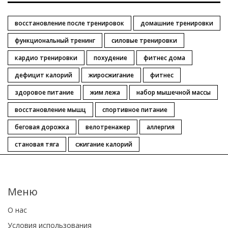
восстановление после тренировок
домашние тренировки
функциональный тренинг
силовые тренировки
кардио тренировки
похудение
фитнес дома
дефицит калорий
жиросжигание
фитнес
здоровое питание
жим лежа
набор мышечной массы
восстановление мышц
спортивное питание
беговая дорожка
велотренажер
аллергия
становая тяга
сжигание калорий
Меню
О нас
Условия использования