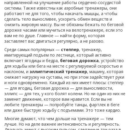
направленной на улучшение работы сердечно-сосудистой
системы
. Также известны как
аэробные тренажеры
, они
работают не для того, чтобы накачать мышцы, а чтобы
сделать тело выносливее, ускорить обмен веществ и
снизить жировую массу.
Вы не обязаны бежать по беговой
дорожке часами или мучиться на велотренажере, если это
вам не по душе. Главное — найти форму, которая
заставляет вас двигаться регулярно, а не разово.
Среди самых популярных —
степпер
,
тренажер,
имитирующий подъем по лестнице, который активно
включает ягодицы и бедра
,
беговая дорожка
,
устройство
для ходьбы или бега на месте с регулируемой скоростью и
наклоном
, и
эллиптический тренажер
,
машину, которая
снижает нагрузку на суставы, но при этом задействует руки
и ноги одновременно
. Каждый из них имеет плюсы: степпер
— для ягодиц, беговая дорожка — для выносливости,
эллипс — для тех, у кого болят колени. Но ни один из них не
заменит движение, которое вам нравится. Если вы не
любите тренажеры — попробуйте танцы, фартлек в беге
или даже быструю ходьбу с подъемами. Это тоже кардио.
Многие думают, что чем дольше на тренажере — тем
лучше. Но на деле важнее интенсивность и регулярность.
Двадцать минут с высоким пульсом, сделанные три раза в