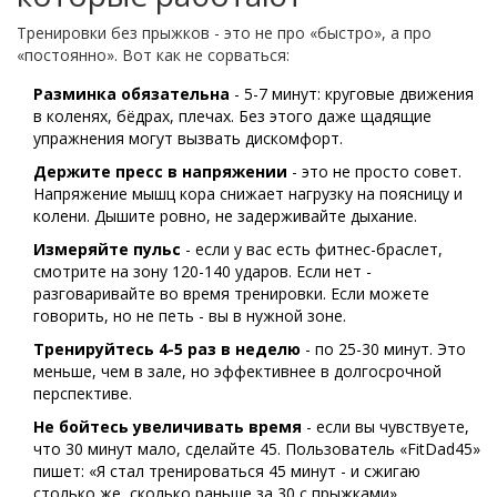
Тренировки без прыжков - это не про «быстро», а про
«постоянно». Вот как не сорваться:
Разминка обязательна
- 5-7 минут: круговые движения
в коленях, бёдрах, плечах. Без этого даже щадящие
упражнения могут вызвать дискомфорт.
Держите пресс в напряжении
- это не просто совет.
Напряжение мышц кора снижает нагрузку на поясницу и
колени. Дышите ровно, не задерживайте дыхание.
Измеряйте пульс
- если у вас есть фитнес-браслет,
смотрите на зону 120-140 ударов. Если нет -
разговаривайте во время тренировки. Если можете
говорить, но не петь - вы в нужной зоне.
Тренируйтесь 4-5 раз в неделю
- по 25-30 минут. Это
меньше, чем в зале, но эффективнее в долгосрочной
перспективе.
Не бойтесь увеличивать время
- если вы чувствуете,
что 30 минут мало, сделайте 45. Пользователь «FitDad45»
пишет: «Я стал тренироваться 45 минут - и сжигаю
столько же, сколько раньше за 30 с прыжками».