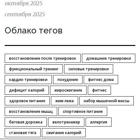
октября 2025
сентября 2025
Облако тегов
восстановление после тренировок
домашние тренировки
функциональный тренинг
силовые тренировки
кардио тренировки
похудение
фитнес дома
дефицит калорий
жиросжигание
фитнес
здоровое питание
жим лежа
набор мышечной массы
восстановление мышц
спортивное питание
беговая дорожка
велотренажер
аллергия
становая тяга
сжигание калорий