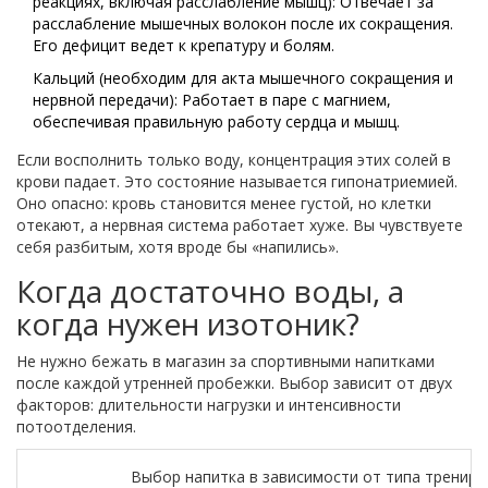
реакциях, включая расслабление мышц
)
: Отвечает за
расслабление мышечных волокон после их сокращения.
Его дефицит ведет к крепатуру и болям.
Кальций
(
необходим для акта мышечного сокращения и
нервной передачи
)
: Работает в паре с магнием,
обеспечивая правильную работу сердца и мышц.
Если восполнить только воду, концентрация этих солей в
крови падает. Это состояние называется гипонатриемией.
Оно опасно: кровь становится менее густой, но клетки
отекают, а нервная система работает хуже. Вы чувствуете
себя разбитым, хотя вроде бы «напились».
Когда достаточно воды, а
когда нужен изотоник?
Не нужно бежать в магазин за спортивными напитками
после каждой утренней пробежки. Выбор зависит от двух
факторов: длительности нагрузки и интенсивности
потоотделения.
Выбор напитка в зависимости от типа трениро