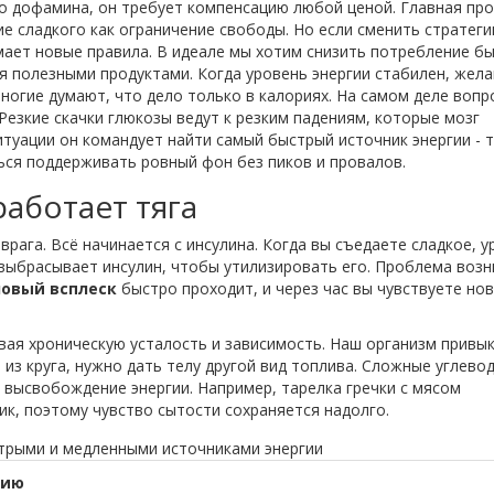
о дофамина, он требует компенсацию любой ценой. Главная пр
е сладкого как ограничение свободы. Но если сменить стратеги
имает новые правила. В идеале мы хотим снизить потребление б
ия полезными продуктами. Когда уровень энергии стабилен, жел
ногие думают, что дело только в калориях. На самом деле вопр
Резкие скачки глюкозы ведут к резким падениям, которые мозг
итуации он командует найти самый быстрый источник энергии - 
ться поддерживать ровный фон без пиков и провалов.
работает тяга
рага. Всё начинается с инсулина. Когда вы съедаете сладкое, у
 выбрасывает инсулин, чтобы утилизировать его. Проблема возн
овый всплеск
быстро проходит, и через час вы чувствуете но
вая хроническую усталость и зависимость. Наш организм привы
из круга, нужно дать телу другой вид топлива. Сложные углево
высвобождение энергии. Например, тарелка гречки с мясом
к, поэтому чувство сытости сохраняется надолго.
трыми и медленными источниками энергии
гию