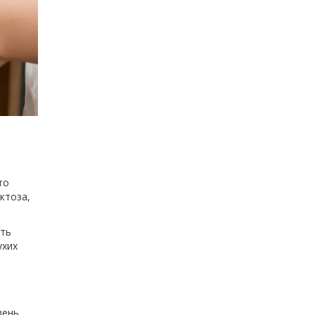
то
ктоза,
ить
ухих
вень