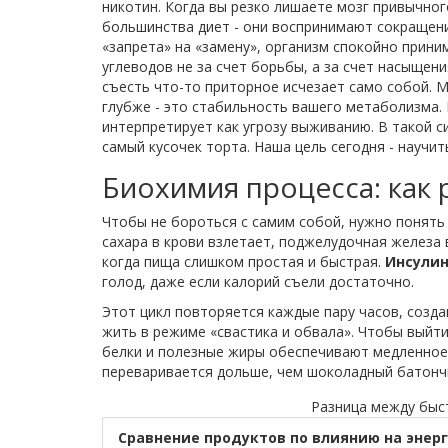
никотин.
Когда вы резко лишаете мозг привычног
большинства диет - они воспринимают сокращени
«запрета» на «замену», организм спокойно прин
углеводов не за счет борьбы, а за счет насыщен
съесть что-то приторное исчезает само собой. М
глубже - это стабильность вашего метаболизма. 
интерпретирует как угрозу выживанию. В такой с
самый кусочек торта. Наша цель сегодня - научи
Биохимия процесса: как 
Чтобы не бороться с самим собой, нужно понять в
сахара в крови взлетает, поджелудочная железа
когда пища слишком простая и быстрая.
Инсулин
голод, даже если калорий съели достаточно.
Этот цикл повторяется каждые пару часов, созда
жить в режиме «свастика и обвала». Чтобы выйти 
белки и полезные жиры обеспечивают медленное 
переваривается дольше, чем шоколадный батончи
Разница между быс
Сравнение продуктов по влиянию на энер