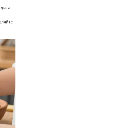
ды, а
вляйте