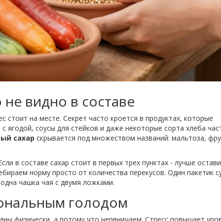
 не видно в составе
ес стоит на месте. Секрет часто кроется в продуктах, которые
 с ягодой, соусы для стейков и даже некоторые сорта хлеба час
ый сахар
скрывается под множеством названий: мальтоза, фру
Если в составе сахар стоит в первых трех пунктах - лучше остав
ребираем норму просто от количества перекусов. Один пакетик с
одна чашка чая с двумя ложками.
иональным голодом
одны физически, а потому что нервничаем. Стресс повышает уро