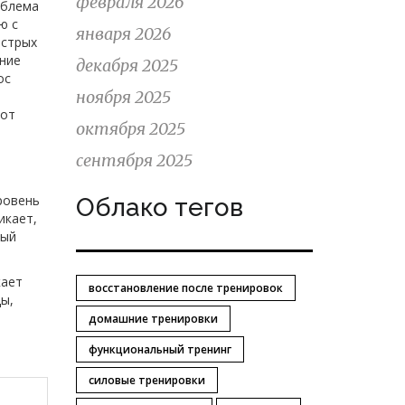
февраля 2026
облема
ю с
января 2026
ыстрых
ание
декабря 2025
ос
ноября 2025
тот
октября 2025
сентября 2025
ровень
Облако тегов
икает,
вый
кает
восстановление после тренировок
ды,
домашние тренировки
функциональный тренинг
силовые тренировки