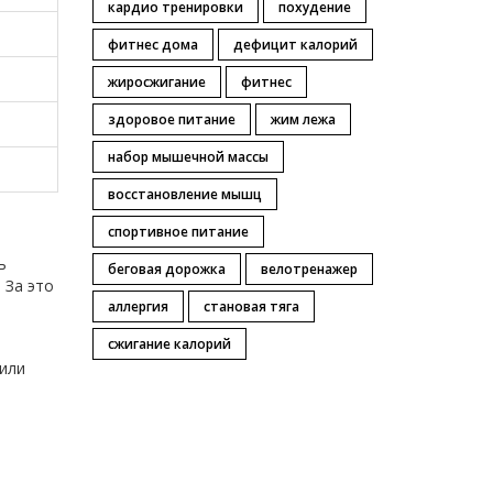
кардио тренировки
похудение
фитнес дома
дефицит калорий
жиросжигание
фитнес
здоровое питание
жим лежа
набор мышечной массы
восстановление мышц
спортивное питание
ь
беговая дорожка
велотренажер
 За это
аллергия
становая тяга
сжигание калорий
т
 или