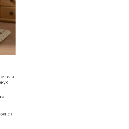
тители.
чную
ти
полнен