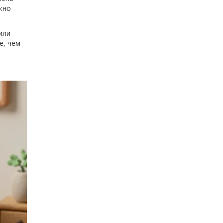
жно
или
е, чем