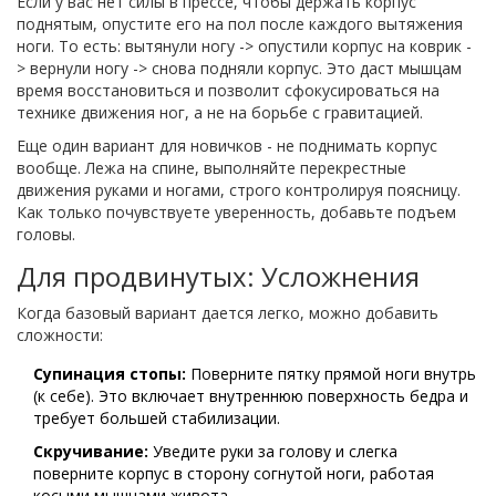
Если у вас нет силы в прессе, чтобы держать корпус
поднятым, опустите его на пол после каждого вытяжения
ноги. То есть: вытянули ногу -> опустили корпус на коврик -
> вернули ногу -> снова подняли корпус. Это даст мышцам
время восстановиться и позволит сфокусироваться на
технике движения ног, а не на борьбе с гравитацией.
Еще один вариант для новичков - не поднимать корпус
вообще. Лежа на спине, выполняйте перекрестные
движения руками и ногами, строго контролируя поясницу.
Как только почувствуете уверенность, добавьте подъем
головы.
Для продвинутых: Усложнения
Когда базовый вариант дается легко, можно добавить
сложности:
Супинация стопы:
Поверните пятку прямой ноги внутрь
(к себе). Это включает внутреннюю поверхность бедра и
требует большей стабилизации.
Скручивание:
Уведите руки за голову и слегка
поверните корпус в сторону согнутой ноги, работая
косыми мышцами живота.