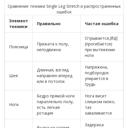
Сравнение техники Single Leg Stretch и распространенных
ошибок
Элемент
Правильно
Частая ошибка
техники
Отрывается,拱起
Прижата к полу,
(прогибается)
Поясница
неподвижна
при вытяжении
ноги
Напряжена,
Длинная, взгляд
подбородок
Шея
направлен вперед
упирается в
или в потолок
грудь
Бедро прямой ноги
Нога висит
параллельно полу,
слишком низко,
Ноги
есть легкая
таз
ротация
заваливается
Задержка
Выдох на усилие