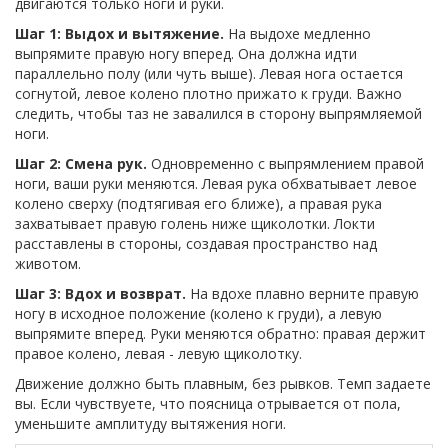
двигаются только ноги и руки.
Шаг 1: Выдох и вытяжение.
На выдохе медленно
выпрямите правую ногу вперед. Она должна идти
параллельно полу (или чуть выше). Левая нога остается
согнутой, левое колено плотно прижато к груди. Важно
следить, чтобы таз не завалился в сторону выпрямляемой
ноги.
Шаг 2: Смена рук.
Одновременно с выпрямлением правой
ноги, ваши руки меняются. Левая рука обхватывает левое
колено сверху (подтягивая его ближе), а правая рука
захватывает правую голень ниже щиколотки. Локти
расставлены в стороны, создавая пространство над
животом.
Шаг 3: Вдох и возврат.
На вдохе плавно верните правую
ногу в исходное положение (колено к груди), а левую
выпрямите вперед. Руки меняются обратно: правая держит
правое колено, левая - левую щиколотку.
Движение должно быть плавным, без рывков. Темп задаете
вы. Если чувствуете, что поясница отрывается от пола,
уменьшите амплитуду вытяжения ноги.