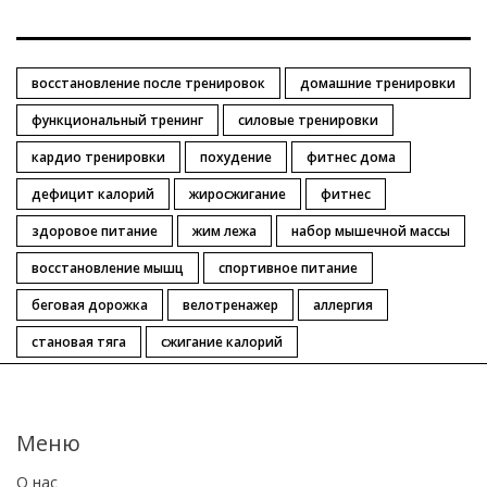
восстановление после тренировок
домашние тренировки
функциональный тренинг
силовые тренировки
кардио тренировки
похудение
фитнес дома
дефицит калорий
жиросжигание
фитнес
здоровое питание
жим лежа
набор мышечной массы
восстановление мышц
спортивное питание
беговая дорожка
велотренажер
аллергия
становая тяга
сжигание калорий
Меню
О нас