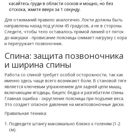
касайтесь груди в области сосков и мощно, но без
отскока, жмите вверх за 1 секунду.
Для отжиманий правило аналогично. Локти должны быть
направлены назад под углом 45 градусов, а не в стороны.
Следите, чтобы тело оставалось прямой линией от пяток
до макушки - провисание поясницы снимает нагрузку с кора
и перегружает позвоночник.
Спина: защита позвоночника
и ширина спины
Работа со спиной требует особой осторожности, так как
именно здесь чаще всего возникают боли. В
становой тяге
является
ключевым упражнением для задней цепи мышц,
включающим ягодицы, бицепс бедра и разгибатели спины
.
Главная ошибка - округление поясницы при подъеме веса.
Это создает опасное давление на межпозвоночные диски.
Правильная техника:
Подведите штангу максимально близко к голеням (1-2
см).