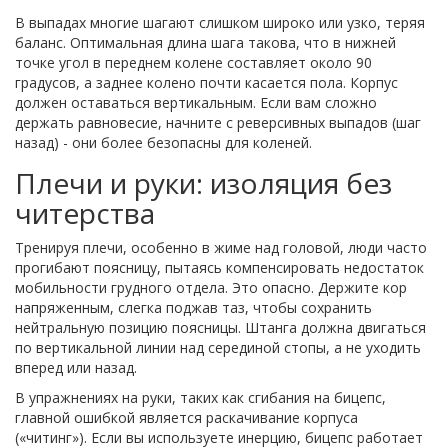
В выпадах многие шагают слишком широко или узко, теряя
баланс. Оптимальная длина шага такова, что в нижней
точке угол в переднем колене составляет около 90
градусов, а заднее колено почти касается пола. Корпус
должен оставаться вертикальным. Если вам сложно
держать равновесие, начните с реверсивных выпадов (шаг
назад) - они более безопасны для коленей.
Плечи и руки: изоляция без
читерства
Тренируя плечи, особенно в жиме над головой, люди часто
прогибают поясницу, пытаясь компенсировать недостаток
мобильности грудного отдела. Это опасно. Держите кор
напряженным, слегка поджав таз, чтобы сохранить
нейтральную позицию поясницы. Штанга должна двигаться
по вертикальной линии над серединой стопы, а не уходить
вперед или назад.
В упражнениях на руки, таких как сгибания на бицепс,
главной ошибкой является раскачивание корпуса
(«читинг»). Если вы используете инерцию, бицепс работает