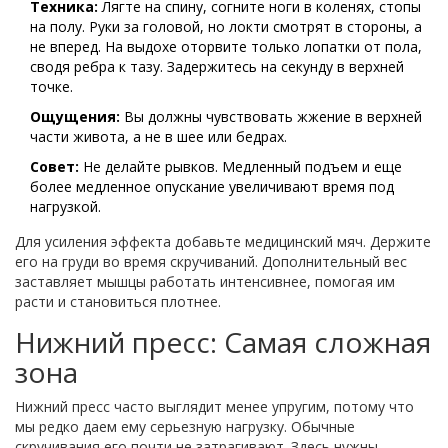
Техника:
Лягте на спину, согните ноги в коленях, стопы
на полу. Руки за головой, но локти смотрят в стороны, а
не вперед. На выдохе оторвите только лопатки от пола,
сводя ребра к тазу. Задержитесь на секунду в верхней
точке.
Ощущения:
Вы должны чувствовать жжение в верхней
части живота, а не в шее или бедрах.
Совет:
Не делайте рывков. Медленный подъем и еще
более медленное опускание увеличивают время под
нагрузкой.
Для усиления эффекта добавьте
медицинский мяч
. Держите
его на груди во время скручиваний. Дополнительный вес
заставляет мышцы работать интенсивнее, помогая им
расти и становиться плотнее.
Нижний пресс: Самая сложная
зона
Нижний пресс часто выглядит менее упругим, потому что
мы редко даем ему серьезную нагрузку. Обычные
скручивания его почти не затрагивают. Здесь нужны