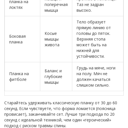
планка на
поперечная
Таз не задран
локтях
мышца
высоко.
Тело образует
прямую линию от
Косые
головы до пяток.
Боковая
мышцы
Верхняя стопа
планка
живота
может быть на
нижней для
устойчивости.
Грудь на мяче, ноги
Баланс и
Планка на
на полу. Мяч не
глубокие
фитболе
должен качаться
мышцы
слишком сильно.
Старайтесь удерживать классическую планку от 30 до 60
секунд. Если чувствуете, что форма ломается (поясница
провисает), заканчивайте сет. Лучше три подхода по 20
секунд с идеальной техникой, чем один «героический»
подход с риском травмы спины.