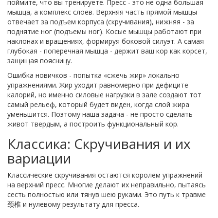
поймите, что вы тренируете. Пресс - это не одна большая
мышца, а комплекс слоев. Верхняя часть прямой мышцы
отвечает за подъем корпуса (скручивания), нижняя - за
поднятие ног (подъемы ног). Косые мышцы работают при
наклонах и вращениях, формируя боковой силуэт. А самая
глубокая - поперечная мышца - держит ваш кор как корсет,
защищая поясницу.
Ошибка новичков - попытка «сжечь жир» локально
упражнениями. Жир уходит равномерно при дефиците
калорий, но именно силовые нагрузки в зале создают тот
самый рельеф, который будет виден, когда слой жира
уменьшится. Поэтому наша задача - не просто сделать
живот твердым, а построить функциональный кор.
Классика: Скручивания и их
вариации
Классические скручивания
остаются королем упражнений
на верхний пресс. Многие делают их неправильно, пытаясь
сесть полностью или тянув шею руками. Это путь к травме
颈椎 и нулевому результату для пресса.