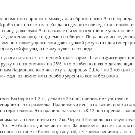
невозможно нарастить мышцы или сбросить жир. Это неправда.
 работает на все тело. Когда вы делаете присед с гантелями, в
с, спину, даже руки. Это называется многосуставное упражнение.
ые движения вроде подъемов на бицепс. По данным исследован
022), именно такие упражнения дают лучший результат для гипертр
дтянутой фигуры, а не «мускулистого» вида.
т двигаться по естественной траектории. Штанга фиксирует вас
нагрузку на позвоночник на 25%, что особенно важно для женщин
данным Национального института здоровья США, 1 из 3 женщин 
и - один из немногих способов укрепить кости без риска.
ели. Вы берете 1-2 кг, делаете 20 повторений, не чувствуете
ренировка - это разминка. Правильный вес - это такой, при кото
потери техники. Это правило называют «8-12 повторений с запа
однимали гантели, начните с 2 кг. Через 4-6 недель вы почувствуе
-5 кг. Не бойтесь увеличивать вес. Женские мышцы не становятс
ы просто станете более подтянутой, с четкими линиями, а не с