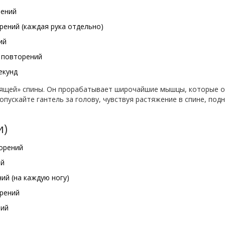
рений
орений (каждая рука отдельно)
ий
2 повторений
екунд
исящей» спины. Он прорабатывает широчайшие мышцы, которые 
опускайте гантель за голову, чувствуя растяжение в спине, под
и)
торений
ий
ий (на каждую ногу)
орений
ний