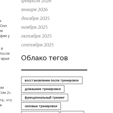
февраля 2026
января 2026
декабря 2025
ы
 Оно
ноября 2025
ия
октября 2025
офии у
сентября 2025
 в
 после
Облако тегов
старше
восстановление после тренировок
ром
домашние тренировки
сом 2».
функциональный тренинг
те, что
я
силовые тренировки