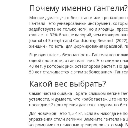
Почему именно гантели?
Многие думают, что без штанги или тренажеров 
Гантели - это универсальный инструмент, который
задействуете не только ноги, но и ягодицы, прес
сжигает в 32% больше калорий, чем изолированн
Journal of Strength and Conditioning Research (2
женщин - то есть, для формирования красивой, по
Еще один плюс - безопасность. Гантели позволяю
одной плоскости, а гантели - нет. Это снижает 
40 лет, у которых риск остеопороза растет. По 
50 лет сталкивается с этим заболеванием. Гантел
Какой вес выбрать?
Самая частая ошибка - брать слишком легкие гант
усталости, и думаете, что «работаете». Это не т
последние 2 повторения даются с трудом, но без 
Для новичков - это 1,5-4 кг. Если вы никогда не п
упражнения стали легкими. Замените гантели на 3
«огромными» от силовых тренировок - это миф. В