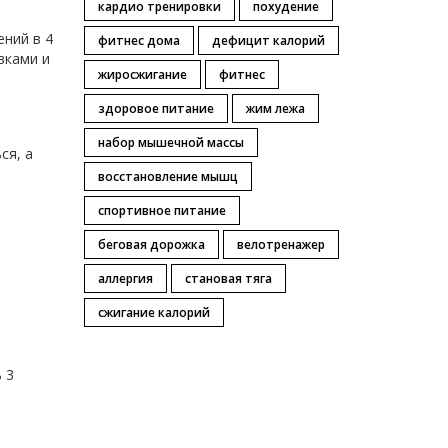
кардио тренировки
похудение
ений в 4
фитнес дома
дефицит калорий
вками и
жиросжигание
фитнес
здоровое питание
жим лежа
набор мышечной массы
ся, а
восстановление мышц
спортивное питание
беговая дорожка
велотренажер
аллергия
становая тяга
сжигание калорий
 3