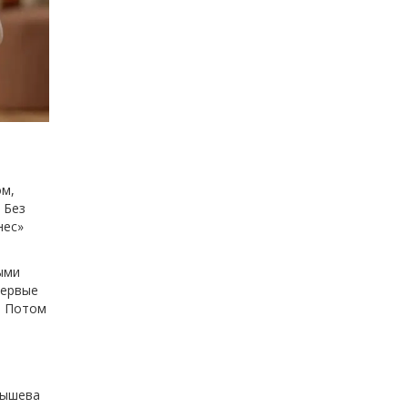
ом,
 Без
нес»
ыми
Первые
8. Потом
лышева