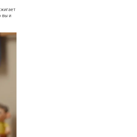
сжигает
 вы и