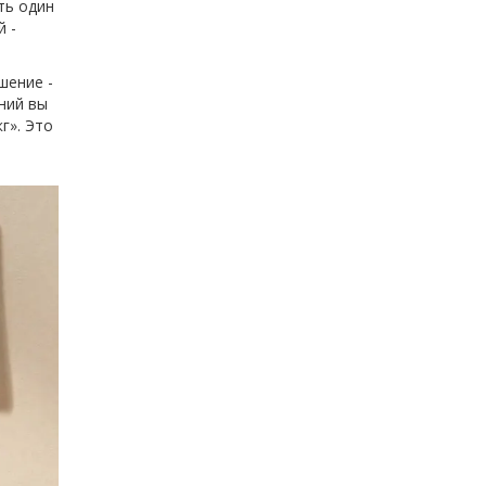
ть один
й -
шение -
ний вы
кг». Это