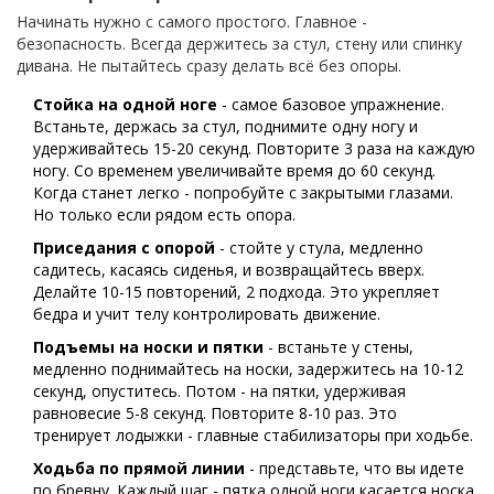
Начинать нужно с самого простого. Главное -
безопасность. Всегда держитесь за стул, стену или спинку
дивана. Не пытайтесь сразу делать всё без опоры.
Стойка на одной ноге
- самое базовое упражнение.
Встаньте, держась за стул, поднимите одну ногу и
удерживайтесь 15-20 секунд. Повторите 3 раза на каждую
ногу. Со временем увеличивайте время до 60 секунд.
Когда станет легко - попробуйте с закрытыми глазами.
Но только если рядом есть опора.
Приседания с опорой
- стойте у стула, медленно
садитесь, касаясь сиденья, и возвращайтесь вверх.
Делайте 10-15 повторений, 2 подхода. Это укрепляет
бедра и учит телу контролировать движение.
Подъемы на носки и пятки
- встаньте у стены,
медленно поднимайтесь на носки, задержитесь на 10-12
секунд, опуститесь. Потом - на пятки, удерживая
равновесие 5-8 секунд. Повторите 8-10 раз. Это
тренирует лодыжки - главные стабилизаторы при ходьбе.
Ходьба по прямой линии
- представьте, что вы идете
по бревну. Каждый шаг - пятка одной ноги касается носка