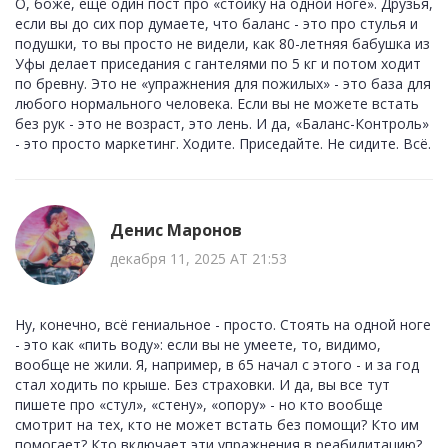
О, боже, ещё один пост про «стойку на одной ноге». Друзья,
если вы до сих пор думаете, что баланс - это про стулья и
подушки, то вы просто не видели, как 80-летняя бабушка из
Уфы делает приседания с гантелями по 5 кг и потом ходит
по бревну. Это не «упражнения для пожилых» - это база для
любого нормального человека. Если вы не можете встать
без рук - это не возраст, это лень. И да, «Баланс-Контроль»
- это просто маркетинг. Ходите. Приседайте. Не сидите. Всё.
Денис Маронов
декабря 11, 2025 AT 21:53
Ну, конечно, всё гениальное - просто. Стоять на одной ноге
- это как «пить воду»: если вы не умеете, то, видимо,
вообще не жили. Я, например, в 65 начал с этого - и за год
стал ходить по крыше. Без страховки. И да, вы все тут
пишете про «стул», «стену», «опору» - но кто вообще
смотрит на тех, кто не может встать без помощи? Кто им
помогает? Кто включает эти упражнения в реабилитацию?