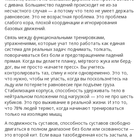
с дивана.
Большинство падений происходит не из-за
несчастного случая — а потому что тело не умеет держать
равновесие. Это не возрастная проблема. Это проблема
слабого кора, плохой координации и игнорирования
базовых движений.
Связь между
функциональными тренировками
,
упражнениями, которые учат тело работать как единая
система для реальных задач: поднимать, толкать,
поворачиваться без боли
и предотвращением падений
прямая. Когда вы делаете планку, мёртвого жука или берд-
дог, вы не просто «качаете пресс». Вы учитесь
контролировать таз, спину и ноги одновременно. Это то,
что нужно, чтобы не упасть, когда вы поскользнётесь на
льду или потеряете равновесие при подъёме груза.
Стабилизация корпуса
,
способность удерживать тело в
нейтральном положении под нагрузкой
— это не про шесть
кубиков. Это про выживание в реальной жизни. И это то,
что 78% людей теряют, когда начинают тренироваться
только на изоляцию мышц.
А
подвижность суставов
,
способность суставов свободно
двигаться в полном диапазоне без боли или скованности
—
это второй кит. Если ваша тазобедренная кость застыла, а