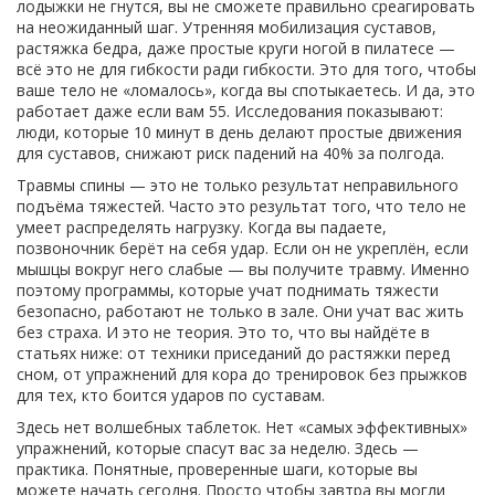
лодыжки не гнутся, вы не сможете правильно среагировать
на неожиданный шаг. Утренняя мобилизация суставов,
растяжка бедра, даже простые круги ногой в пилатесе —
всё это не для гибкости ради гибкости. Это для того, чтобы
ваше тело не «ломалось», когда вы спотыкаетесь. И да, это
работает даже если вам 55. Исследования показывают:
люди, которые 10 минут в день делают простые движения
для суставов, снижают риск падений на 40% за полгода.
Травмы спины — это не только результат неправильного
подъёма тяжестей. Часто это результат того, что тело не
умеет распределять нагрузку. Когда вы падаете,
позвоночник берёт на себя удар. Если он не укреплён, если
мышцы вокруг него слабые — вы получите травму. Именно
поэтому программы, которые учат поднимать тяжести
безопасно, работают не только в зале. Они учат вас жить
без страха. И это не теория. Это то, что вы найдёте в
статьях ниже: от техники приседаний до растяжки перед
сном, от упражнений для кора до тренировок без прыжков
для тех, кто боится ударов по суставам.
Здесь нет волшебных таблеток. Нет «самых эффективных»
упражнений, которые спасут вас за неделю. Здесь —
практика. Понятные, проверенные шаги, которые вы
можете начать сегодня. Просто чтобы завтра вы могли