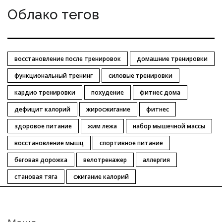
Облако тегов
восстановление после тренировок
домашние тренировки
функциональный тренинг
силовые тренировки
кардио тренировки
похудение
фитнес дома
дефицит калорий
жиросжигание
фитнес
здоровое питание
жим лежа
набор мышечной массы
восстановление мышц
спортивное питание
беговая дорожка
велотренажер
аллергия
становая тяга
сжигание калорий