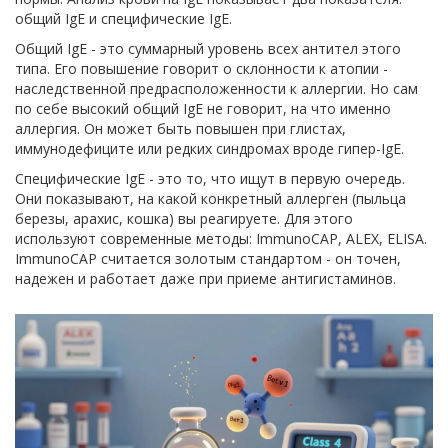
общий IgE и специфические IgE.
Общий IgE - это суммарный уровень всех антител этого
типа. Его повышение говорит о склонности к атопии -
наследственной предрасположенности к аллергии. Но сам
по себе высокий общий IgE не говорит, на что именно
аллергия. Он может быть повышен при глистах,
иммунодефиците или редких синдромах вроде гипер-IgE.
Специфические IgE - это то, что ищут в первую очередь.
Они показывают, на какой конкретный аллерген (пыльца
березы, арахис, кошка) вы реагируете. Для этого
используют современные методы: ImmunoCAP, ALEX, ELISA.
ImmunoCAP считается золотым стандартом - он точен,
надежен и работает даже при приеме антигистаминов.