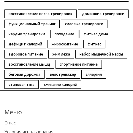
восстановление после тренировок
домашние тренировки
функциональный тренинг
силовые тренировки
кардио тренировки
похудение
фитнес дома
дефицит калорий
жиросжигание
фитнес
здоровое питание
жим лежа
набор мышечной массы
восстановление мышц
спортивное питание
беговая дорожка
велотренажер
аллергия
становая тяга
сжигание калорий
Меню
О нас
Условия использования