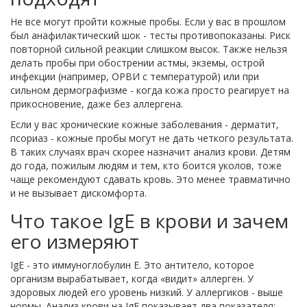
Не все могут пройти кожные пробы. Если у вас в прошлом
был анафилактический шок - тесты противопоказаны. Риск
повторной сильной реакции слишком высок. Также нельзя
делать пробы при обострении астмы, экземы, острой
инфекции (например, ОРВИ с температурой) или при
сильном дермографизме - когда кожа просто реагирует на
прикосновение, даже без аллергена.
Если у вас хронические кожные заболевания - дерматит,
псориаз - кожные пробы могут не дать четкого результата.
В таких случаях врач скорее назначит анализ крови. Детям
до года, пожилым людям и тем, кто боится уколов, тоже
чаще рекомендуют сдавать кровь. Это менее травматично
и не вызывает дискомфорта.
Что такое IgE в крови и зачем
его измеряют
IgE - это иммуноглобулин E. Это антитело, которое
организм вырабатывает, когда «видит» аллерген. У
здоровых людей его уровень низкий. У аллергиков - выше
нормы. Анализ крови на IgE показывает два показателя: