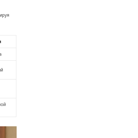
зируя
я
а
ий
ной