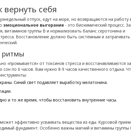
к вернуть себя
ухнедельный отпуск, едут на море, но возвращаются на работу 
то
эмоциональное выгорание
- это биохимический процесс. За
, витаминов группы B и нормализовать баланс серотонина и
тресса. Восстановление должно быть системным и затрагивать
енческий.
е ритмы
льно «промывается» от токсинов стресса и восстанавливаются з
о сон по 6 часов. Вам нужно 8-9 часов качественного отдыха. Ч
 инструменты:
 экраны. Синий свет подавляет выработку мелатонина.
тации.
дно и то же время, чтобы восстановить внутренние часы.
 может эффективно усваивать вещества из еды. Курсовой прием
ходимый фундамент. Особенно важны магний и витамины группы 