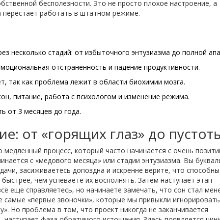
собственной бесполезности
.
Это не просто плохое настроение, а
а перестает работать в штатном режиме.
рез несколько стадий: от избыточного энтузиазма до полной апа
эмоциональная отстраненность и падение продуктивности.
т, так как проблема лежит в области биохимии мозга.
он, питание, работа с психологом и изменение режима.
 от 3 месяцев до года.
ие: от «горящих глаз» до пустот
то медленный процесс, который часто начинается с очень позит
чинается с «медового месяца» или стадии энтузиазма. Вы буквал
дачи, засиживаетесь допоздна и искренне верите, что способны
 быстрее, чем успеваете их восполнять. Затем наступает этап
всё еще справляетесь, но начинаете замечать, что сон стал мен
те самые «первые звоночки», которые мы привыкли игнорировать
ну». Но проблема в том, что проект никогда не заканчивается
, наступает фаза обратимого истощения. Здесь появляется цин