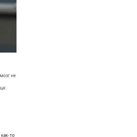
 мозг не
ца:
 как-то