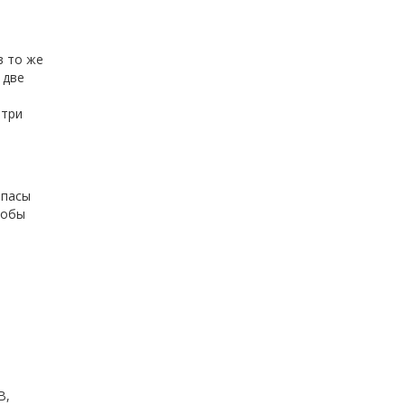
в то же
 две
 три
апасы
тобы
B,