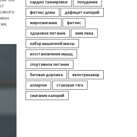
кардио тренировки
похудение
ют
всякого
фитнес дома
дефицит калорий
рмон
жиросжигание
фитнес
тия,
здоровое питание
жим лежа
набор мышечной массы
восстановление мышц
спортивное питание
беговая дорожка
велотренажер
аллергия
становая тяга
сжигание калорий