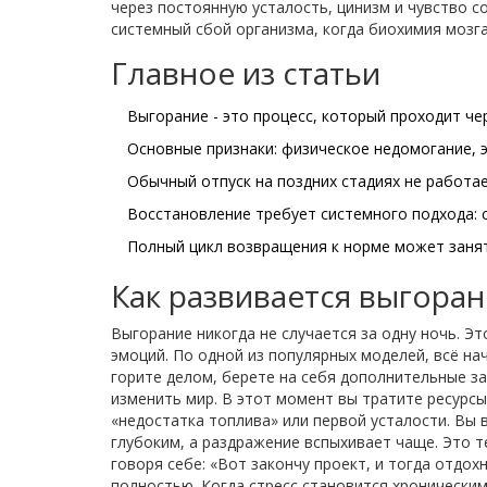
через постоянную усталость, цинизм и чувство 
системный сбой организма, когда биохимия мозг
Главное из статьи
Выгорание - это процесс, который проходит че
Основные признаки: физическое недомогание, 
Обычный отпуск на поздних стадиях не работае
Восстановление требует системного подхода: с
Полный цикл возвращения к норме может занять
Как развивается выгоран
Выгорание никогда не случается за одну ночь. Э
эмоций. По одной из популярных моделей, всё на
горите делом, берете на себя дополнительные за
изменить мир. В этот момент вы тратите ресурсы
«недостатка топлива» или первой усталости. Вы 
глубоким, а раздражение вспыхивает чаще. Это 
говоря себе: «Вот закончу проект, и тогда отдох
полностью. Когда стресс становится хроническим