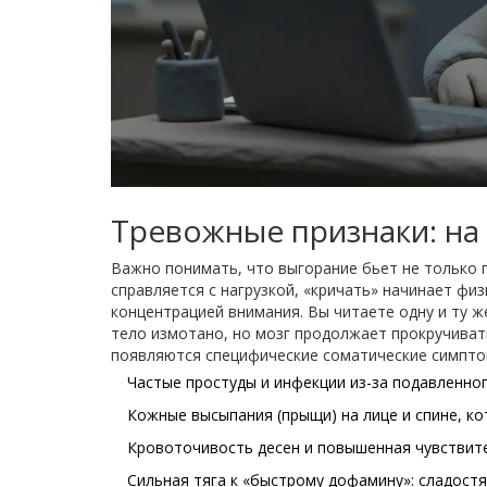
Тревожные признаки: на
Важно понимать, что выгорание бьет не только по
справляется с нагрузкой, «кричать» начинает фи
концентрацией внимания. Вы читаете одну и ту ж
тело измотано, но мозг продолжает прокручивать
появляются специфические соматические симпто
Частые простуды и инфекции из-за подавленно
Кожные высыпания (прыщи) на лице и спине, ко
Кровоточивость десен и повышенная чувствите
Сильная тяга к «быстрому дофамину»: сладостя