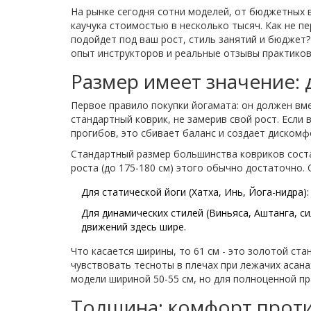
На рынке сегодня сотни моделей, от бюджетных 
каучука стоимостью в несколько тысяч. Как не п
подойдет под ваш рост, стиль занятий и бюджет?
опыт инструкторов и реальные отзывы практиков
Размер имеет значение:
Первое правило покупки йогамата: он должен вм
стандартный коврик, не замерив свой рост. Если
прогибов, это сбивает баланс и создает дискомф
Стандартный размер большинства ковриков сос
роста (до 175-180 см) этого обычно достаточно. 
Для статической йоги
(Хатха, Инь, Йога-нидра)
Для динамических стилей
(Виньяса, Аштанга, си
движений здесь шире.
Что касается ширины, то 61 см - это золотой ст
чувствовать тесноты в плечах при лежачих асана
модели шириной 50-55 см, но для полноценной пр
Толщина: комфорт проти