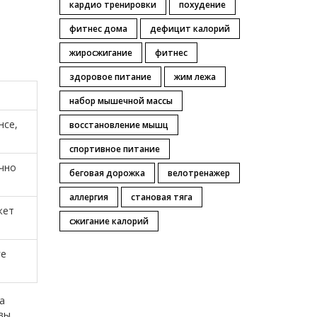
кардио тренировки
похудение
фитнес дома
дефицит калорий
жиросжигание
фитнес
здоровое питание
жим лежа
набор мышечной массы
нсе,
восстановление мышц
спортивное питание
очно
беговая дорожка
велотренажер
аллергия
становая тяга
жет
сжигание калорий
ге
а
 вы