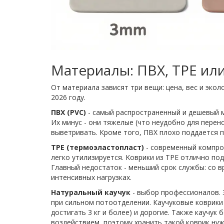
Материалы: ПВХ, TPE или
От материала зависят три вещи: цена, вес и экол
2026 году.
ПВХ (PVC)
- самый распространенный и дешевый м
Их минус - они тяжелые (что неудобно для перен
выветривать. Кроме того, ПВХ плохо поддается 
TPE (термоэластопласт)
- современный компром
легко утилизируется. Kоврики из TPE отлично под
Главный недостаток - меньший срок службы: со 
интенсивных нагрузках.
Натуральный каучук
- выбор профессионалов. 
при сильном потоотделении. Каучуковые коврики
достигать 3 кг и более) и дорогие. Также каучук
воздействием, поэтому хранить такой коврик нуж