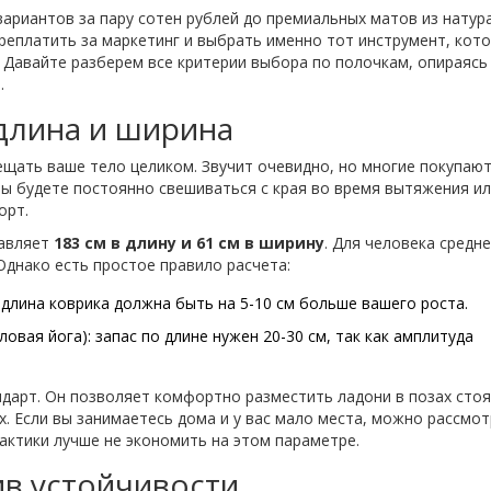
вариантов за пару сотен рублей до премиальных матов из натур
ереплатить за маркетинг и выбрать именно тот инструмент, кот
 Давайте разберем все критерии выбора по полочкам, опираясь
.
 длина и ширина
ещать ваше тело целиком. Звучит очевидно, но многие покупаю
 вы будете постоянно свешиваться с края во время вытяжения и
орт.
тавляет
183 см в длину и 61 см в ширину
. Для человека средн
Однако есть простое правило расчета:
: длина коврика должна быть на 5-10 см больше вашего роста.
ловая йога): запас по длине нужен 20-30 см, так как амплитуда
андарт. Он позволяет комфортно разместить ладони в позах стоя
х. Если вы занимаетесь дома и у вас мало места, можно рассмо
актики лучше не экономить на этом параметре.
в устойчивости