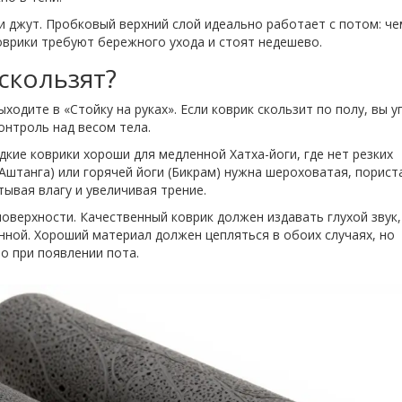
и джут. Пробковый верхний слой идеально работает с потом: че
оврики требуют бережного ухода и стоят недешево.
скользят?
ходите в «Стойку на руках». Если коврик скользит по полу, вы у
онтроль над весом тела.
дкие коврики хороши для медленной Хатха-йоги, где нет резких
 Аштанга) или горячей йоги (Бикрам) нужна шероховатая, порист
тывая влагу и увеличивая трение.
поверхности. Качественный коврик должен издавать глухой звук,
енной. Хороший материал должен цепляться в обоих случаях, но
о при появлении пота.