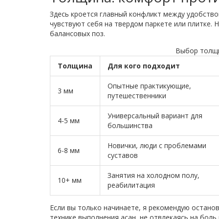
Здесь кроется главный конфликт между удобство
чувствуют себя на твердом паркете или плитке. 
балансовых поз.
Выбор толщи
Толщина
Для кого подходит
Опытные практикующие,
3 мм
путешественники
Универсальный вариант для
4-5 мм
большинства
Новички, люди с проблемами
6-8 мм
суставов
Занятия на холодном полу,
10+ мм
реабилитация
Если вы только начинаете, я рекомендую остано
технике выполнения асан, не отвлекаясь на боль 