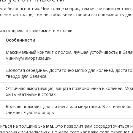
м и безопасностью. Чем толще коврик, тем мягче ваши суставы
Но чем он толще, тем нестабильнее становится поверхность для
ны коврика в зависимости от цели
Особенности
Максимальный контакт с полом, лучшая устойчивость в бала
минимум амортизации.
«Золотая середина». Достаточно мягко для коленей, достат
твердо для баланса.
Отличная амортизация, защита позвоночника и коленей. Мо
быть «ватным» в стопах.
Больше подходит для фитнеса или медитации. В активной йо
снижает чувство опоры.
виться на толщине
5-6 мм
. Это позволит вам сосредоточиться н
в коленях или запястьях. По мере того как ваше тело окрепнет,