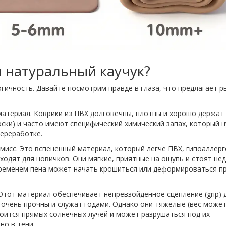
 натуральный каучук?
огичность. Давайте посмотрим правде в глаза, что предлагает р
атериал. Коврики из ПВХ долговечны, плотны и хорошо держат
оски) и часто имеют специфический химический запах, который 
переработке.
исс. Это вспененный материал, который легче ПВХ, гипоаллерг
ходят для новичков. Они мягкие, приятные на ощупь и стоят нед
временем пена может начать крошиться или деформироваться п
Этот материал обеспечивает непревзойденное сцепление (grip) 
 очень прочны и служат годами. Однако они тяжелые (вес може
 боится прямых солнечных лучей и может разрушаться под их
но в тени.