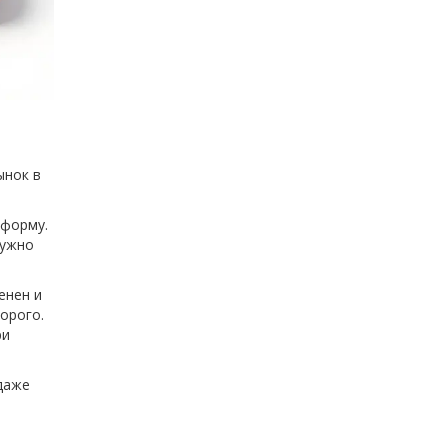
ынок в
 форму.
нужно
енен и
орого.
ри
даже
т