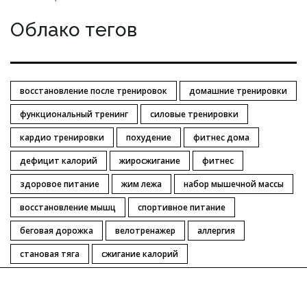
Облако тегов
восстановление после тренировок
домашние тренировки
функциональный тренинг
силовые тренировки
кардио тренировки
похудение
фитнес дома
дефицит калорий
жиросжигание
фитнес
здоровое питание
жим лежа
набор мышечной массы
восстановление мышц
спортивное питание
беговая дорожка
велотренажер
аллергия
становая тяга
сжигание калорий