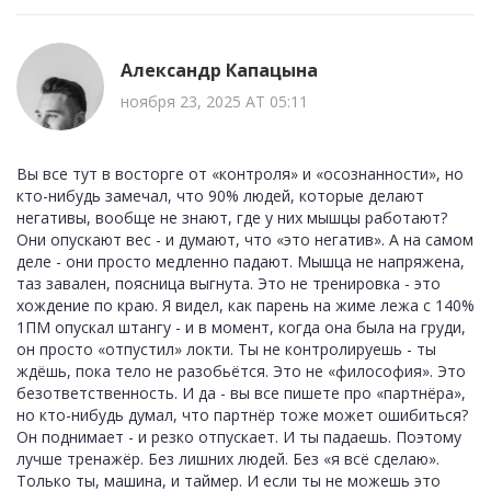
Александр Капацына
ноября 23, 2025 AT 05:11
Вы все тут в восторге от «контроля» и «осознанности», но
кто-нибудь замечал, что 90% людей, которые делают
негативы, вообще не знают, где у них мышцы работают?
Они опускают вес - и думают, что «это негатив». А на самом
деле - они просто медленно падают. Мышца не напряжена,
таз завален, поясница выгнута. Это не тренировка - это
хождение по краю. Я видел, как парень на жиме лежа с 140%
1ПМ опускал штангу - и в момент, когда она была на груди,
он просто «отпустил» локти. Ты не контролируешь - ты
ждёшь, пока тело не разобьётся. Это не «философия». Это
безответственность. И да - вы все пишете про «партнёра»,
но кто-нибудь думал, что партнёр тоже может ошибиться?
Он поднимает - и резко отпускает. И ты падаешь. Поэтому
лучше тренажёр. Без лишних людей. Без «я всё сделаю».
Только ты, машина, и таймер. И если ты не можешь это