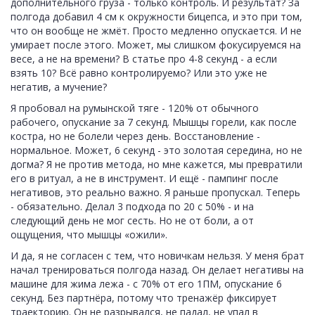
дополнительного груза - только контроль. И результат? За
полгода добавил 4 см к окружности бицепса, и это при том,
что он вообще не жмёт. Просто медленно опускается. И не
умирает после этого. Может, мы слишком фокусируемся на
весе, а не на времени? В статье про 4-8 секунд - а если
взять 10? Всё равно контролируемо? Или это уже не
негатив, а мучение?
Я пробовал на румынской тяге - 120% от обычного
рабочего, опускание за 7 секунд. Мышцы горели, как после
костра, но не болели через день. Восстановление -
нормальное. Может, 6 секунд - это золотая середина, но не
догма? Я не против метода, но мне кажется, мы превратили
его в ритуал, а не в инструмент. И ещё - пампинг после
негативов, это реально важно. Я раньше пропускал. Теперь
- обязательно. Делал 3 подхода по 20 с 50% - и на
следующий день не мог сесть. Но не от боли, а от
ощущения, что мышцы «ожили».
И да, я не согласен с тем, что новичкам нельзя. У меня брат
начал тренироваться полгода назад. Он делает негативы на
машине для жима лежа - с 70% от его 1ПМ, опускание 6
секунд. Без партнёра, потому что тренажёр фиксирует
траекторию. Он не разрывался, не падал, не упал в