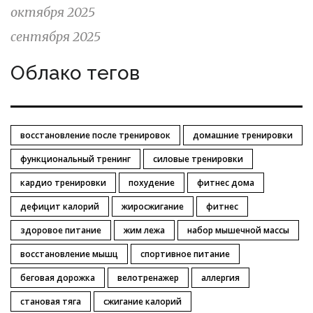
октября 2025
сентября 2025
Облако тегов
восстановление после тренировок
домашние тренировки
функциональный тренинг
силовые тренировки
кардио тренировки
похудение
фитнес дома
дефицит калорий
жиросжигание
фитнес
здоровое питание
жим лежа
набор мышечной массы
восстановление мышц
спортивное питание
беговая дорожка
велотренажер
аллергия
становая тяга
сжигание калорий