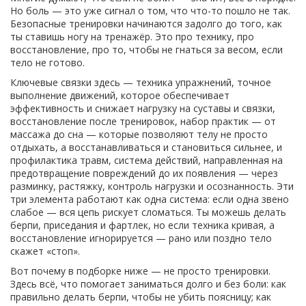
Но боль — это уже сигнал о том, что что-то пошло не так.
Безопасные тренировки начинаются задолго до того, как
ты ставишь ногу на тренажёр. Это про технику, про
восстановление, про то, чтобы не гнаться за весом, если
тело не готово.
Ключевые связки здесь —
техника упражнений
,
точное
выполнение движений, которое обеспечивает
эффективность и снижает нагрузку на суставы и связки
,
восстановление после тренировок
,
набор практик — от
массажа до сна — которые позволяют телу не просто
отдыхать, а восстанавливаться и становиться сильнее
, и
профилактика травм
,
система действий, направленная на
предотвращение повреждений до их появления — через
разминку, растяжку, контроль нагрузки и осознанность
. Эти
три элемента работают как одна система: если одна звено
слабое — вся цепь рискует сломаться. Ты можешь делать
берпи, приседания и фартлек, но если техника кривая, а
восстановление игнорируется — рано или поздно тело
скажет «стоп».
Вот почему в подборке ниже — не просто тренировки.
Здесь всё, что помогает заниматься долго и без боли: как
правильно делать берпи, чтобы не убить поясницу; как