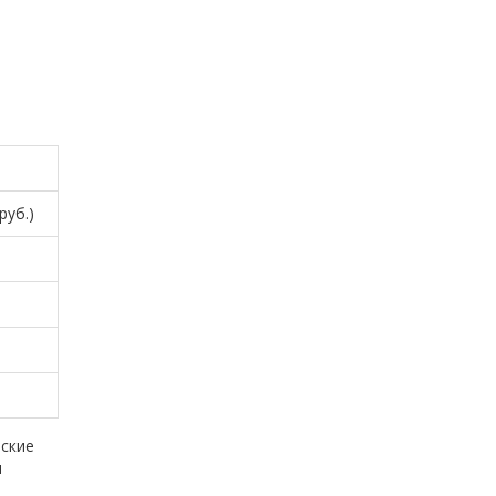
руб.)
еские
ы