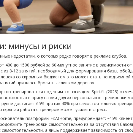
и: минусы и риски
нные недостатки, о которых редко говорят в рекламе клубов.
т 400 до 1500 рублей за 60-минутное занятие в зависимости от 
урс из 8-12 занятий, необходимый для формирования базы, обойд
 человека со скромным бюджетом это может стать неподъемной 
 занятий пришлось бросить - слишком дорого».
тно тренироваться под чьим-то взглядом. Spiritfit (2023) отме
ревожностью в присутствии других персональные тренировки мо
 группе достигает 65% против 40% при самостоятельных трениро
открытая работа с тренером может усилить стресс.
 основатель платформы FitAtHome, предупреждает: «45% клиент
продолжить тренировки самостоятельно из-за отсутствия базов
ас самостоятельности, а лишь поддерживает зависимость от сво