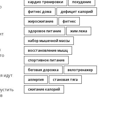
кардио тренировки
похудение
о
фитнес дома
дефицит калорий
жиросжигание
фитнес
здоровое питание
жим лежа
ит
набор мышечной массы
я
восстановление мышц
Это
спортивное питание
беговая дорожка
велотренажер
я идут
аллергия
становая тяга
пустить
сжигание калорий
 в