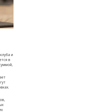
клуба и
ется в
суммой,
чает
гут
вках.
ов,
ых
их