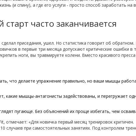
изнь (и спину), а где его услуги - просто способ заработать на 
 старт часто заканчивается
, сделал приседания, ушел. Но статистика говорит об обратном.
овичков
в первые три месяца допускают критические ошибки в т
укрепить ноги, вы травмируете колени. Вместо красивого пресса
ть, что делаете упражнение правильно, но ваши мышцы работ
ет, какие мышцы-антагонисты задействованы, и перегружает од
лядят пугающе. Без объяснений их проще избегать, чем осваив
Fit, отмечает: «Для новичка первый месяц тренировок критичен.
 10 случаев при самостоятельных занятиях. Под контролем трен