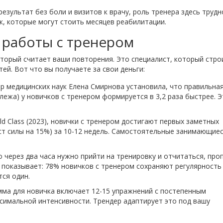
результат без боли и визитов к врачу, роль тренера здесь трудн
к, которые могут стоить месяцев реабилитации.
 работы с тренером
оторый считает ваши повторения. Это специалист, который стро
ей. Вот что вы получаете за свои деньги:
 медицинских наук Елена Смирнова установила, что правильна
лежа) у новичков с тренером формируется в 3,2 раза быстрее. 
d Class (2023), новички с тренером достигают первых заметных
ст силы на 15%) за 10-12 недель. Самостоятельные занимающиес
 через два часа нужно прийти на тренировку и отчитаться, про
) показывает: 78% новичков с тренером сохраняют регулярность
тся один.
ма для новичка включает 12-15 упражнений с постепенным
ксимальной интенсивности. Трендер адаптирует это под вашу