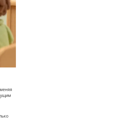
 меняя
кущим
лько