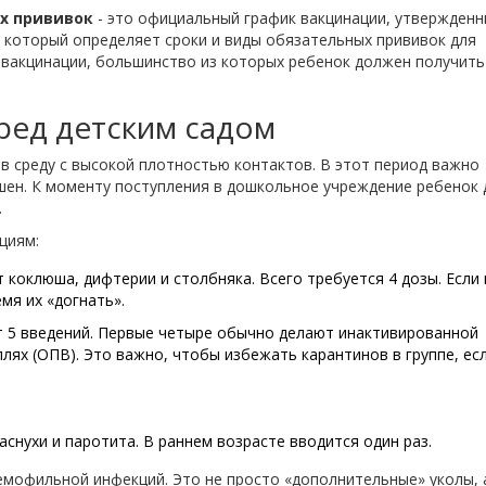
х прививок
- это
официальный график вакцинации, утвержден
, который определяет сроки и виды обязательных прививок для
в вакцинации, большинство из которых ребенок должен получить
ред детским садом
 в среду с высокой плотностью контактов. В этот период важно
ршен. К моменту поступления в дошкольное учреждение ребенок
.
циям:
т коклюша, дифтерии и столбняка. Всего требуется 4 дозы. Если 
мя их «догнать».
т 5 введений. Первые четыре обычно делают инактивированной
плях (ОПВ). Это важно, чтобы избежать карантинов в группе, есл
аснухи и паротита. В раннем возрасте вводится один раз.
емофильной инфекций. Это не просто «дополнительные» уколы, 