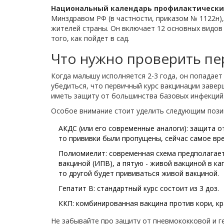
Национальный календарь профилактически
Минздравом РФ (в частности, приказом № 1122н)
жителей страны
. Он включает 12 основных видо
того, как пойдет в сад.
Что нужно проверить пе
Когда малышу исполняется 2-3 года, он попадает
убедиться, что первичный курс вакцинации заве
иметь защиту от большинства базовых инфекций
Особое внимание стоит уделить следующим пози
АКДС
(или его современные аналоги)
: защита о
то прививки были пропущены, сейчас самое вре
Полиомиелит
: современная схема предполагае
вакциной (ИПВ), а пятую - живой вакциной в ка
то другой будет прививаться живой вакциной.
Гепатит B
: стандартный курс состоит из 3 доз.
ККП
: комбинированная вакцина против кори, кр
Не забывайте про защиту от пневмококковой и г