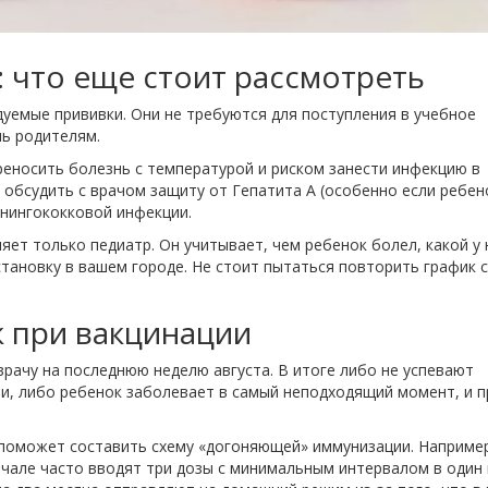
 что еще стоит рассмотреть
уемые прививки. Они не требуются для поступления в учебное
нь родителям.
реносить болезнь с температурой и риском занести инфекцию в
т обсудить с врачом защиту от
Гепатита А
(особенно если ребен
енингококковой инфекции.
ет только педиатр. Он учитывает, чем ребенок болел, какой у 
тановку в вашем городе. Не стоит пытаться повторить график 
к при вакцинации
врачу на последнюю неделю августа. В итоге либо не успевают
, либо ребенок заболевает в самый неподходящий момент, и п
р поможет составить схему «догоняющей» иммунизации. Например
але часто вводят три дозы с минимальным интервалом в один 