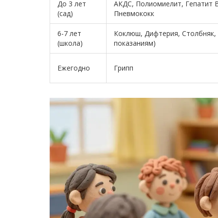
До 3 лет
АКДС, Полиомиелит, Гепатит B
(сад)
Пневмококк
6-7 лет
Коклюш, Дифтерия, Столбняк,
(школа)
показаниям)
Ежегодно
Грипп