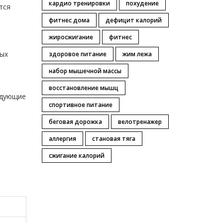
кардио тренировки
похудение
тся
фитнес дома
дефицит калорий
жиросжигание
фитнес
рых
здоровое питание
жим лежа
набор мышечной массы
восстановление мышц
едующие
спортивное питание
беговая дорожка
велотренажер
аллергия
становая тяга
сжигание калорий