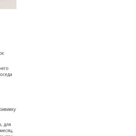
ок
него
соседа
рививку
, для
месяц.