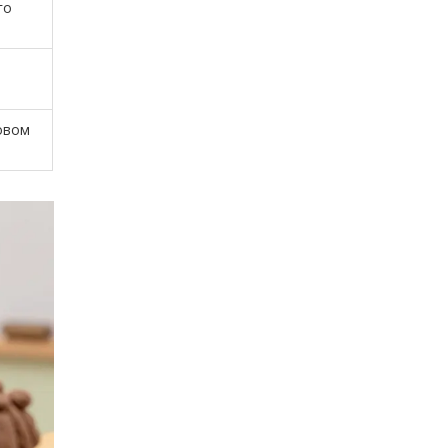
го
овом