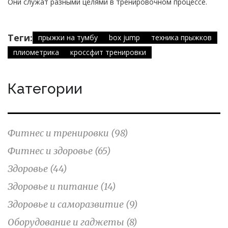
Они служат разными целями в тренировочном процессе.
Теги:
прыжки на тумбу
box jump
техника прыжков
плиометрика
кроссфит тренировки
Категории
Фитнес и тренировки
(98)
Фитнес и здоровье
(65)
Здоровье
(44)
Здоровье и питание
(14)
Здоровье и саморазвитие
(9)
Оборудование и гаджеты
(8)