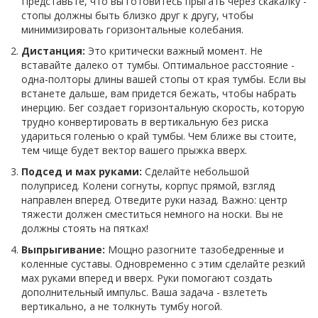
Представьте, что вы готовитесь прыгать через скакалку -
стопы должны быть близко друг к другу, чтобы
минимизировать горизонтальные колебания.
Дистанция:
Это критически важный момент. Не
вставайте далеко от тумбы. Оптимальное расстояние -
одна-полторы длины вашей стопы от края тумбы. Если вы
встанете дальше, вам придется бежать, чтобы набрать
инерцию. Бег создает горизонтальную скорость, которую
трудно конвертировать в вертикальную без риска
удариться голенью о край тумбы. Чем ближе вы стоите,
тем чище будет вектор вашего прыжка вверх.
Подсед и мах руками:
Сделайте небольшой
полуприсед. Колени согнуты, корпус прямой, взгляд
направлен вперед. Отведите руки назад. Важно: центр
тяжести должен сместиться немного на носки. Вы не
должны стоять на пятках!
Выпрыгивание:
Мощно разогните тазобедренные и
коленные суставы. Одновременно с этим сделайте резкий
мах руками вперед и вверх. Руки помогают создать
дополнительный импульс. Ваша задача - взлететь
вертикально, а не толкнуть тумбу ногой.