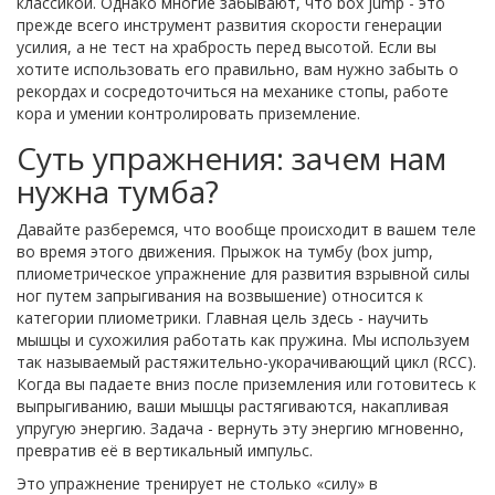
классикой. Однако многие забывают, что box jump - это
прежде всего инструмент развития скорости генерации
усилия, а не тест на храбрость перед высотой. Если вы
хотите использовать его правильно, вам нужно забыть о
рекордах и сосредоточиться на механике стопы, работе
кора и умении контролировать приземление.
Суть упражнения: зачем нам
нужна тумба?
Давайте разберемся, что вообще происходит в вашем теле
во время этого движения. Прыжок на тумбу (
box jump
,
плиометрическое упражнение для развития взрывной силы
ног путем запрыгивания на возвышение
) относится к
категории плиометрики. Главная цель здесь - научить
мышцы и сухожилия работать как пружина. Мы используем
так называемый растяжительно-укорачивающий цикл (RCC).
Когда вы падаете вниз после приземления или готовитесь к
выпрыгиванию, ваши мышцы растягиваются, накапливая
упругую энергию. Задача - вернуть эту энергию мгновенно,
превратив её в вертикальный импульс.
Это упражнение тренирует не столько «силу» в