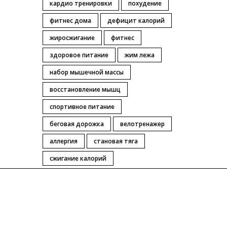
кардио тренировки
похудение
фитнес дома
дефицит калорий
жиросжигание
фитнес
здоровое питание
жим лежа
набор мышечной массы
восстановление мышц
спортивное питание
беговая дорожка
велотренажер
аллергия
становая тяга
сжигание калорий