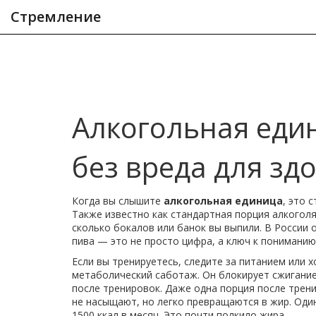
Стремление
Алкогольная еди
без вреда для зд
Когда вы слышите
алкогольная единица
,
это с
Также известно как
стандартная порция алкогол
сколько бокалов или банок вы выпили.
В России о
пива — это не просто цифра, а ключ к пониманию,
Если вы тренируетесь, следите за питанием или 
метаболический саботаж
.
Он блокирует сжигание
после тренировок. Даже одна порция после трени
не насыщают, но легко превращаются в жир. Один
1500 ккал в месяц. Это почти полкило жира.