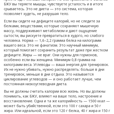
БЖУ вы теряете мышцы, чувствуете усталость и в итоге
срываетесь. Это не диета — это система, которая
позволяет худеть, не разрушая тело.
Если вы сидите на дефиците калорий, но не следите за
белками
,
веществами, которые сохраняют мышечную
массу, поддерживают метаболизм и дают ощущение
сытости
, вы рискуете превратиться в худого, но слабого
человека. Норма — 1,6–2,2 грамма белка на килограмм
вашего веса. Это не фанатизм. Это научный минимум,
который помогает сохранить результат даже при жестком
дефиците. Жиры — не враг. Они нужны для гормонов,
особенно если вы женщина. Минимум 0,8 грамма на
килограмм веса. Углеводы — ваша энергия для тренировок.
Их не нужно убивать, нужно распределять: больше в дни
тренировок, меньше в дни отдыха. Это называется
циклирование углеводов — и оно работает лучше, чем
постоянная низкоуглеводная диета.
Вы не должны считать калории всю жизнь. Но вы должны
понимать, как
БЖУ
,
влияют на ваше тело, настроение и
восстановление
. Одна и та же калорийность — 1500 ккал —
может быть убийственной, если это 100 г сахара и 50 г
жира. Или идеальной, если это 120 г белка, 40 г жира и 150 г