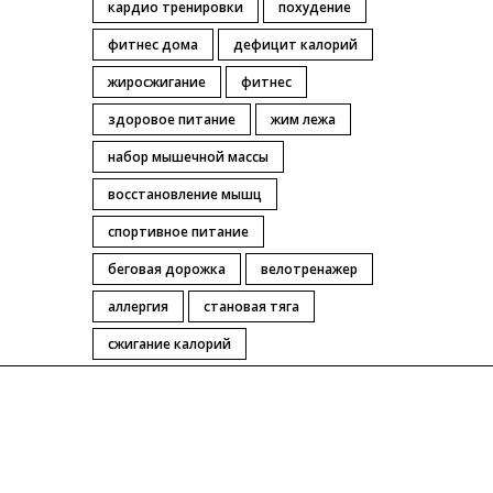
кардио тренировки
похудение
фитнес дома
дефицит калорий
жиросжигание
фитнес
здоровое питание
жим лежа
набор мышечной массы
восстановление мышц
спортивное питание
беговая дорожка
велотренажер
аллергия
становая тяга
сжигание калорий