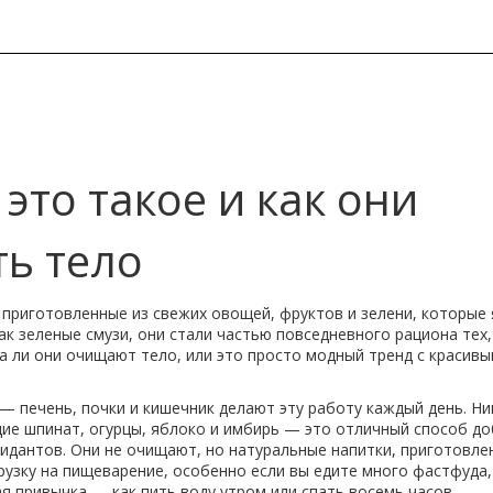
 это такое и как они
ь тело
 приготовленные из свежих овощей, фруктов и зелени, которые
как
зеленые смузи
, они стали частью повседневного рациона тех,
да ли они очищают тело, или это просто модный тренд с красив
— печень, почки и кишечник делают эту работу каждый день. Ни
ие шпинат, огурцы, яблоко и имбирь
— это отличный способ до
сидантов. Они не очищают, но
натуральные напитки
,
приготовле
узку на пищеварение, особенно если вы едите много фастфуда,
ая привычка — как пить воду утром или спать восемь часов.