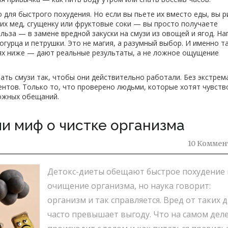
 для быстрого похудения. Но если вы пьете их вместо еды, вы р
них мед, сгущенку или фруктовые соки — вы просто получаете
ьза — в замене вредной закуски на смузи из овощей и ягод. На
огурца и петрушки. Это не магия, а разумный выбор. И именно т
ях ниже — дают реальные результаты, а не ложное ощущение
ать смузи так, чтобы они действительно работали. Без экстре
ентов. Только то, что проверено людьми, которые хотят чувств
ложных обещаний.
ли миф о чистке организма
10 Коммен
Детокс-диеты обещают быстрое похудение 
очищение организма, но наука говорит:
организм и так справляется. Вред от таких 
часто превышает выгоду. Что на самом дел