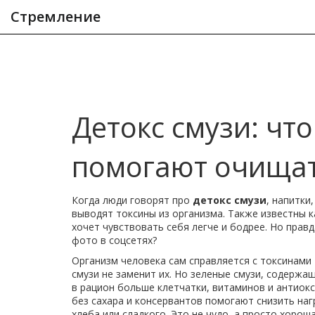
Стремление
Детокс смузи: что
помогают очищат
Когда люди говорят про
детокс смузи
,
напитки,
выводят токсины из организма
. Также известны 
хочет чувствовать себя легче и бодрее. Но прав
фото в соцсетях?
Организм человека сам справляется с токсинами 
смузи не заменит их. Но
зеленые смузи
,
содержащ
в рацион больше клетчатки, витаминов и антиок
без сахара и консервантов
помогают снизить нагр
хлеба или сладкого. Это не чудо, а просто хорош