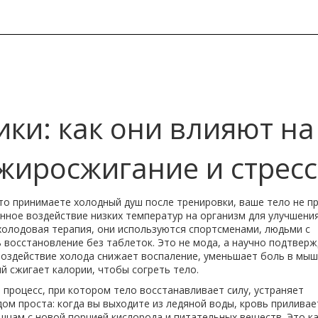
ки: как они влияют на
жиросжигание и стресс
сто принимаете холодный душ после тренировки, ваше тело не п
нное воздействие низких температур на организм для улучшени
холодовая терапия
, они используются спортсменами, людьми с
ь восстановление без таблеток.
Это не мода, а научно подтвер
воздействие холода снижает воспаление, уменьшает боль в мыш
й сжигает калории, чтобы согреть тело.
,
процесс, при котором тело восстанавливает силу, устраняет
ом проста: когда вы выходите из ледяной воды, кровь приливае
шцам с новой порцией кислорода и питательных веществ. Это к