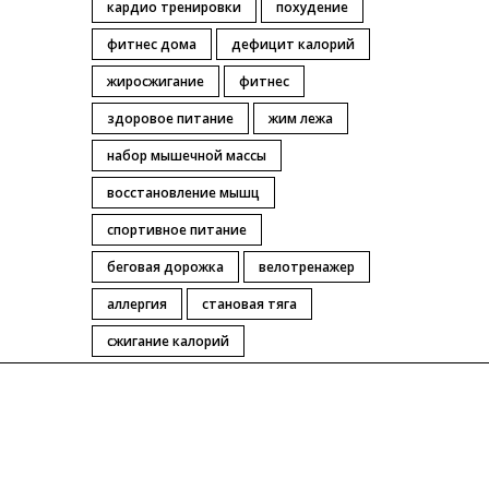
кардио тренировки
похудение
фитнес дома
дефицит калорий
жиросжигание
фитнес
здоровое питание
жим лежа
набор мышечной массы
восстановление мышц
спортивное питание
беговая дорожка
велотренажер
аллергия
становая тяга
сжигание калорий