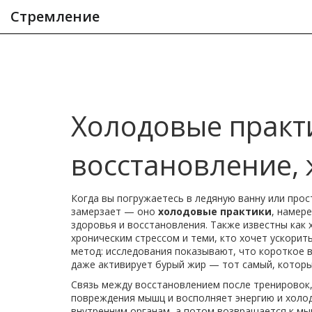
Стремление
Холодовые практи
восстановление, 
Когда вы погружаетесь в ледяную ванну или про
замерзает — оно
холодовые практики
,
намере
здоровья и восстановления
. Также известны как
хроническим стрессом и теми, кто хочет ускорит
метод: исследования показывают, что короткое 
даже активирует бурый жир — тот самый, которы
Связь между
восстановлением после тренировок
повреждения мышц и восполняет энергию
и холод
внутренним органам, а потом возвращается к мы