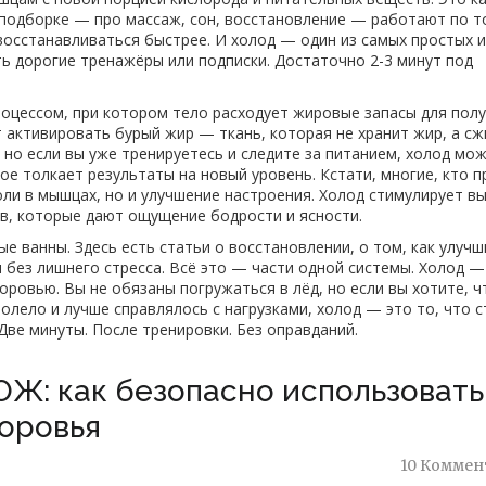
й подборке — про массаж, сон, восстановление — работают по т
 восстанавливаться быстрее. И холод — один из самых простых и
ь дорогие тренажёры или подписки. Достаточно 2-3 минут под
роцессом, при котором тело расходует жировые запасы для пол
т активировать бурый жир — ткань, которая не хранит жир, а сж
, но если вы уже тренируетесь и следите за питанием, холод мо
е толкает результаты на новый уровень. Кстати, многие, кто п
ли в мышцах, но и улучшение настроения. Холод стимулирует в
в, которые дают ощущение бодрости и ясности.
е ванны. Здесь есть статьи о восстановлении, о том, как улучш
ом без лишнего стресса. Всё это — части одной системы. Холод —
доровью. Вы не обязаны погружаться в лёд, но если вы хотите, 
лело и лучше справлялось с нагрузками, холод — это то, что 
Две минуты. После тренировки. Без оправданий.
ОЖ: как безопасно использовать
доровья
10 Коммен