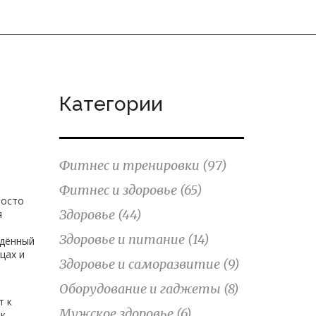
Категории
Фитнес и тренировки
(97)
Фитнес и здоровье
(65)
росто
Здоровье
(44)
я
Здоровье и питание
(14)
ждённый
цах и
Здоровье и саморазвитие
(9)
Оборудование и гаджеты
(8)
т к
Мужское здоровье
(6)
ак