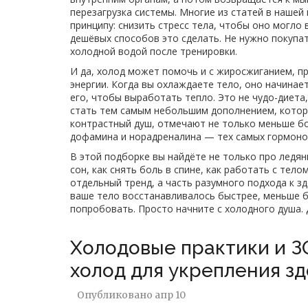
перезагрузка системы. Многие из статей в наше
принципу: снизить стресс тела, чтобы оно могло
дешёвых способов это сделать. Не нужно покупат
холодной водой после тренировки.
И да, холод может помочь и с
жиросжиганием
,
п
энергии
. Когда вы охлаждаете тело, оно начинае
его, чтобы выработать тепло. Это не чудо-диета
стать тем самым небольшим дополнением, которо
контрастный душ, отмечают не только меньше бо
дофамина и норадреналина — тех самых гормоно
В этой подборке вы найдёте не только про ледяны
сон, как снять боль в спине, как работать с тел
отдельный тренд, а часть разумного подхода к з
ваше тело восстанавливалось быстрее, меньше бо
попробовать. Просто начните с холодного душа. 
Холодовые практики и З
холод для укрепления з
Опубликовано
апр 10