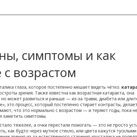
ны, симптомы и как
 с возрастом
талика глаза, которое постепенно мешает видеть чётко.
катар
остроты зрения
. Также известна как
возрастная катаракта
, она
 но может развиться и раньше — из-за травм, диабета или дли
», это процесс, который постепенно стирает контрасты, делает
мают, что это нормально с возрастом — и теряют годы, пока н
я заметить симптомы.
 стало тяжелее, а очки перестали помогать — это не просто ус
ять, как будто через мутное стекло, или цвета кажутся тусклым
ение зрения из-за естественного старения хрусталика
не появля