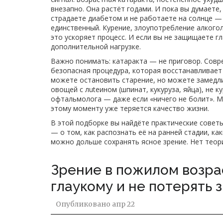
внезапно. Она растёт годами. И пока вы думаете,
страдаете диабетом и не работаете на солнце — 
единственный. Курение, злоупотребление алкого
это ускоряет процесс. И если вы не защищаете гл
дополнительной нагрузке.
Важно понимать: катаракта — не приговор. Совр
безопасная процедура, которая восстанавливает 
можете остановить старение, но можете замедли
овощей с лuteином (шпинат, кукуруза, яйца), не 
офтальмолога — даже если «ничего не болит». Мно
этому моменту уже теряется качество жизни.
В этой подборке вы найдёте практические советы
— о том, как распознать её на ранней стадии, ка
можно дольше сохранять ясное зрение. Нет теор
Зрение в пожилом возрас
глаукому и не потерять 
Опубликовано
апр 22