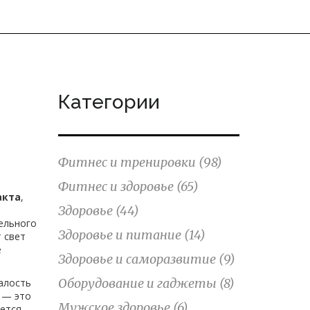
Категории
Фитнес и тренировки
(98)
Фитнес и здоровье
(65)
акта
,
Здоровье
(44)
тельного
Здоровье и питание
(14)
 свет
е
Здоровье и саморазвитие
(9)
Оборудование и гаджеты
(8)
талость
и — это
Мужское здоровье
(6)
ется