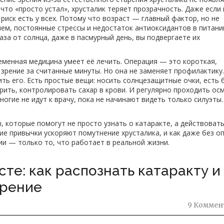
 что «просто устал», хрусталик теряет прозрачность. Даже если 
риск есть у всех. Потому что возраст — главный фактор, но не
лем, постоянные стрессы и недостаток антиоксидантов в питани
аза от солнца, даже в пасмурный день, вы подвергаете их
еменная медицина умеет её лечить. Операция — это короткая,
зрение за считанные минуты. Но она не заменяет профилактику.
ть его. Есть простые вещи: носить солнцезащитные очки, есть
курить, контролировать сахар в крови. И регулярно проходить ос
гие не идут к врачу, пока не начинают видеть только силуэты. 
, которые помогут не просто узнать о катаракте, а действовать
кие привычки ускоряют помутнение хрусталика, и как даже без о
ии — только то, что работает в реальной жизни.
те: как распознать катаракту и
зрение
9 Коммен