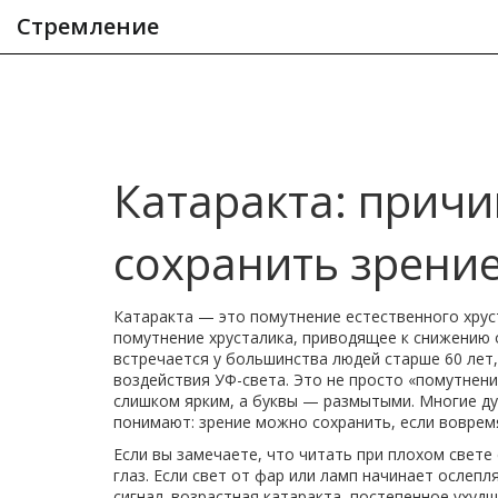
Стремление
Катаракта: причи
сохранить зрение
Катаракта — это помутнение естественного хрус
помутнение хрусталика, приводящее к снижению 
встречается у большинства людей старше 60 лет,
воздействия УФ-света.
Это не просто «помутнение
слишком ярким, а буквы — размытыми. Многие ду
понимают: зрение можно сохранить, если воврем
Если вы замечаете, что читать при плохом свете
глаз. Если свет от фар или ламп начинает ослепл
сигнал.
возрастная катаракта
,
постепенное ухудш