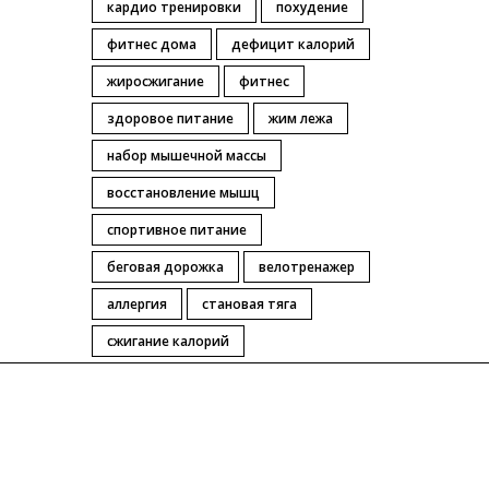
кардио тренировки
похудение
фитнес дома
дефицит калорий
жиросжигание
фитнес
здоровое питание
жим лежа
набор мышечной массы
восстановление мышц
спортивное питание
беговая дорожка
велотренажер
аллергия
становая тяга
сжигание калорий