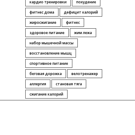
кардио тренировки
похудение
фитнес дома
дефицит калорий
жиросжигание
фитнес
здоровое питание
жим лежа
набор мышечной массы
восстановление мышц
спортивное питание
беговая дорожка
велотренажер
аллергия
становая тяга
сжигание калорий