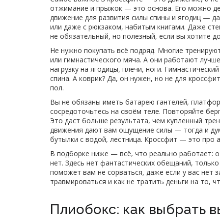
отжимание и прыжок
— это основа. Его можно дел
движение для развития силы спины и ягодиц
— да,
или даже с рюкзаком, набитым книгами. Даже
сте
не обязательный, но полезный, если вы хотите д
Не нужно покупать всё подряд. Многие тренируют
или гимнастического мяча. А они работают лучш
нагрузку на ягодицы, плечи, ноги. Гимнастически
спина. А коврик? Да, он нужен, но не для кроссфи
пол.
Вы не обязаны иметь батарею гантелей, платфор
сосредоточьтесь на своём теле. Повторяйте берп
Это даст больше результата, чем купленный трен
движения дают вам ощущение силы — тогда и дума
бутылки с водой, лестница. Кроссфит — это про а
В подборке ниже — всё, что реально работает: от
нет. Здесь нет фантастических обещаний, только
поможет вам не сорваться, даже если у вас нет з
травмироваться и как не тратить деньги на то, 
Плиобокс: как выбрать 