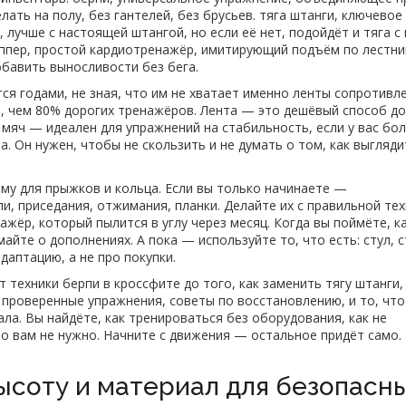
ать на полу, без гантелей, без брусьев.
тяга штанги
,
ключевое
 лучше с настоящей штангой, но если её нет, подойдёт и тяга с 
ппер
,
простой кардиотренажёр, имитирующий подъём по лестни
обавить выносливости без бега.
ся годами, не зная, что им не хватает именно ленты сопротивл
е, чем 80% дорогих тренажёров. Лента — это дешёвый способ д
й мяч — идеален для упражнений на стабильность, если у вас бо
та. Он нужен, чтобы не скользить и не думать о том, как выгляд
му для прыжков и кольца. Если вы только начинаете —
и, приседания, отжимания, планки. Делайте их с правильной тех
ажёр, который пылится в углу через месяц. Когда вы поймёте, к
йте о дополнениях. А пока — используйте то, что есть: стул, с
даптацию, а не про покупки.
 техники берпи в кроссфите до того, как заменить тягу штанги,
 проверенные упражнения, советы по восстановлению, и то, что
ала. Вы найдёте, как тренироваться без оборудования, как не
что вам не нужно. Начните с движения — остальное придёт само.
высоту и материал для безопасн