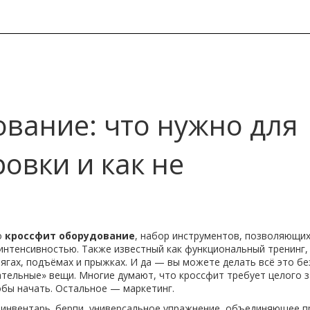
вание: что нужно для
овки и как не
о
кроссфит оборудование
,
набор инструментов, позволяющи
 интенсивностью
. Также известный как
функциональный тренинг
,
ягах, подъёмах и прыжках. И да — вы можете делать всё это без
ательные» вещи.
Многие думают, что кроссфит требует целого з
обы начать. Остальное — маркетинг.
 инвентарь.
берпи
,
универсальное упражнение, объединяющее п