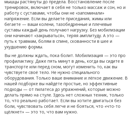
мышцы растянуты до предела.
Восстановление после
тренировок
,
включает в себя не только массаж и сон, но и
работу с суставами, чтобы они не «запоминали»
напряжение
. Если вы делаете приседания, жимы или
бегаете — ваши колени, тазобедренные и плечевые
суставы каждый день получают нагрузку. Без мобилизации
они начинают «закрываться», теряя амплитуду. А это —
путь к травмам, болям в спине, скованности в шее и
ухудшению формы.
Вы не должны ждать, пока болит. Мобилизация — это про
профилактику. Даже пять минут в день, когда вы сидите в
транспорте или перед сном, могут изменить то, как вы
чувствуете своё тело. Не нужно специального
оборудования. Только ваше внимание и лёгкое движение. В
нашей подборке вы найдёте простые, но эффективные
подходы — от пилатеса до упражнений, которые можно
делать прямо на стуле. Здесь нет сложных техник, только
то, что реально работает. Если вы хотите двигаться без
боли, чувствовать себя легче и не бояться, что «что-то
щёлкнет» — это то, что вам нужно.