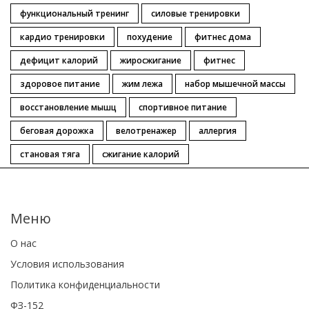
функциональный тренинг
силовые тренировки
кардио тренировки
похудение
фитнес дома
дефицит калорий
жиросжигание
фитнес
здоровое питание
жим лежа
набор мышечной массы
восстановление мышц
спортивное питание
беговая дорожка
велотренажер
аллергия
становая тяга
сжигание калорий
Меню
О нас
Условия использования
Политика конфиденциальности
ФЗ-152