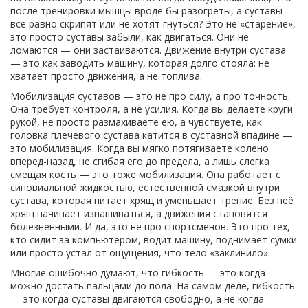
после тренировки мышцы вроде бы разогреты, а суставы
всё равно скрипят или не хотят гнуться? Это не «старение»,
это просто суставы забыли, как двигаться. Они не
ломаются — они застаиваются. Движение внутри сустава
— это как заводить машину, которая долго стояла: не
хватает просто движения, а не топлива.
Мобилизация суставов — это не про силу, а про точность.
Она требует контроля, а не усилия. Когда вы делаете круги
рукой, не просто размахиваете ею, а чувствуете, как
головка плечевого сустава катится в суставной впадине —
это мобилизация. Когда вы мягко потягиваете колено
вперёд-назад, не сгибая его до предела, а лишь слегка
смещая кость — это тоже мобилизация. Она работает с
синовиальной жидкостью
,
естественной смазкой внутри
сустава, которая питает хрящ и уменьшает трение
. Без неё
хрящ начинает изнашиваться, а движения становятся
болезненными. И да, это не про спортсменов. Это про тех,
кто сидит за компьютером, водит машину, поднимает сумки
или просто устал от ощущения, что тело «заклинило».
Многие ошибочно думают, что гибкость — это когда
можно достать пальцами до пола. На самом деле, гибкость
— это когда суставы двигаются свободно, а не когда