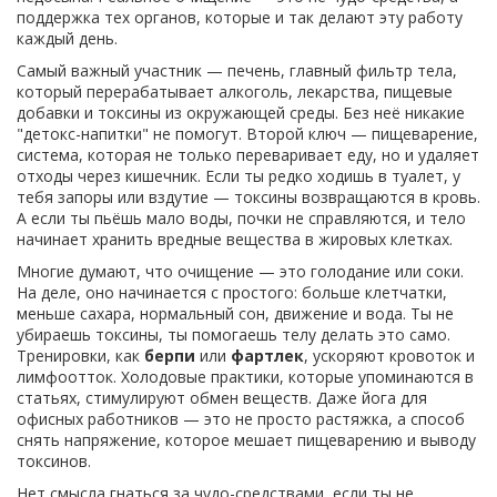
поддержка тех органов, которые и так делают эту работу
каждый день.
Самый важный участник —
печень
,
главный фильтр тела,
который перерабатывает алкоголь, лекарства, пищевые
добавки и токсины из окружающей среды
. Без неё никакие
"детокс-напитки" не помогут. Второй ключ —
пищеварение
,
система, которая не только переваривает еду, но и удаляет
отходы через кишечник
. Если ты редко ходишь в туалет, у
тебя запоры или вздутие — токсины возвращаются в кровь.
А если ты пьёшь мало воды, почки не справляются, и тело
начинает хранить вредные вещества в жировых клетках.
Многие думают, что очищение — это голодание или соки.
На деле, оно начинается с простого: больше клетчатки,
меньше сахара, нормальный сон, движение и вода. Ты не
убираешь токсины, ты помогаешь телу делать это само.
Тренировки, как
берпи
или
фартлек
, ускоряют кровоток и
лимфоотток. Холодовые практики, которые упоминаются в
статьях, стимулируют обмен веществ. Даже йога для
офисных работников — это не просто растяжка, а способ
снять напряжение, которое мешает пищеварению и выводу
токсинов.
Нет смысла гнаться за чудо-средствами, если ты не