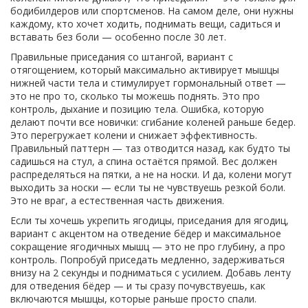
бодибилдеров или спортсменов. На самом деле, они нужны
каждому, кто хочет ходить, поднимать вещи, садиться и
вставать без боли — особенно после 30 лет.
Правильные
приседания со штангой
,
вариант с
отягощением, который максимально активирует мышцы
нижней части тела и стимулирует гормональный ответ
—
это не про то, сколько ты можешь поднять. Это про
контроль, дыхание и позицию тела. Ошибка, которую
делают почти все новички: сгибание коленей раньше бедер.
Это перегружает колени и снижает эффективность.
Правильный паттерн — таз отводится назад, как будто ты
садишься на стул, а спина остаётся прямой. Вес должен
распределяться на пятки, а не на носки. И да, колени могут
выходить за носки — если ты не чувствуешь резкой боли.
Это не враг, а естественная часть движения.
Если ты хочешь укрепить ягодицы,
приседания для ягодиц
,
вариант с акцентом на отведение бёдер и максимальное
сокращение ягодичных мышц
— это не про глубину, а про
контроль. Попробуй приседать медленно, задерживаться
внизу на 2 секунды и подниматься с усилием. Добавь ленту
для отведения бёдер — и ты сразу почувствуешь, как
включаются мышцы, которые раньше просто спали.