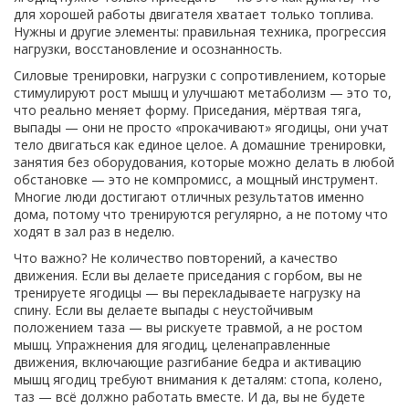
для хорошей работы двигателя хватает только топлива.
Нужны и другие элементы: правильная техника, прогрессия
нагрузки, восстановление и осознанность.
Силовые тренировки
,
нагрузки с сопротивлением, которые
стимулируют рост мышц и улучшают метаболизм
— это то,
что реально меняет форму. Приседания, мёртвая тяга,
выпады — они не просто «прокачивают» ягодицы, они учат
тело двигаться как единое целое. А
домашние тренировки
,
занятия без оборудования, которые можно делать в любой
обстановке
— это не компромисс, а мощный инструмент.
Многие люди достигают отличных результатов именно
дома, потому что тренируются регулярно, а не потому что
ходят в зал раз в неделю.
Что важно? Не количество повторений, а качество
движения. Если вы делаете приседания с горбом, вы не
тренируете ягодицы — вы перекладываете нагрузку на
спину. Если вы делаете выпады с неустойчивым
положением таза — вы рискуете травмой, а не ростом
мышц.
Упражнения для ягодиц
,
целенаправленные
движения, включающие разгибание бедра и активацию
мышц ягодиц
требуют внимания к деталям: стопа, колено,
таз — всё должно работать вместе. И да, вы не будете