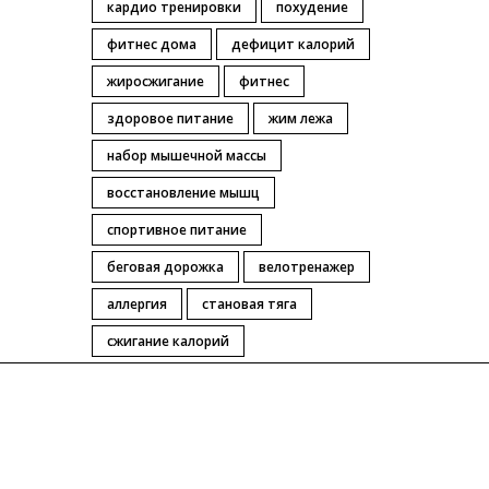
кардио тренировки
похудение
фитнес дома
дефицит калорий
жиросжигание
фитнес
здоровое питание
жим лежа
набор мышечной массы
восстановление мышц
спортивное питание
беговая дорожка
велотренажер
аллергия
становая тяга
сжигание калорий