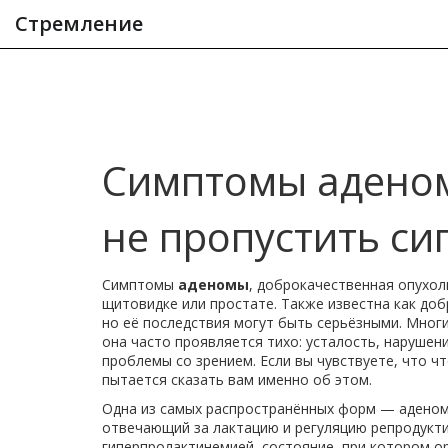
Стремление
Симптомы аденомы
не пропустить с
Симптомы
аденомы
,
доброкачественная опухоль
щитовидке или простате
. Также известна как
доб
но её последствия могут быть серьёзными.
Многие
она часто проявляется тихо: усталость, нарушен
проблемы со зрением. Если вы чувствуете, что ч
пытается сказать вам именно об этом.
Одна из самых распространённых форм — аденом
отвечающий за лактацию и регуляцию репродукт
гиперпролактинемией
,
состояние, при котором о