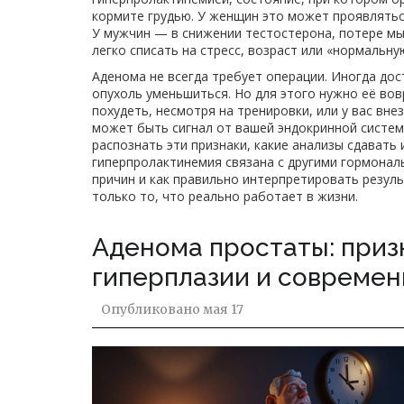
кормите грудью
. У женщин это может проявлятьс
У мужчин — в снижении тестостерона, потере мы
легко списать на стресс, возраст или «нормальну
Аденома не всегда требует операции. Иногда дос
опухоль уменьшиться. Но для этого нужно её вов
похудеть, несмотря на тренировки, или у вас вне
может быть сигнал от вашей эндокринной системы
распознать эти признаки, какие анализы сдавать 
гиперпролактинемия связана с другими гормона
причин и как правильно интерпретировать резуль
только то, что реально работает в жизни.
Аденома простаты: при
гиперплазии и совреме
Опубликовано
мая 17