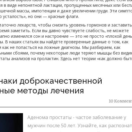
я в виде непонятной лактации, пропущенных месячных или бесп
шечной массы, импотенции и даже увеличении груди. Эти симп
ю усталость», но они — красные флаги.
таточно лекарств, чтобы снизить уровень гормонов и заставить
ремя заметить. Если вы давно чувствуете слабость, не можете
запно изменился сон и настроение — это не просто «плохой день
. В наших статьях вы найдёте проверенные данные о том, как
и как не попасться на ложные диагнозы. Мы разбираем, как
льными сбоями, почему некоторые люди теряют мышцы без види
таты анализов на пролактин. Здесь нет теории «как должно бы
знаки доброкачественной
нные методы лечения
10 Коммен
Аденома простаты - частое заболевание у
мужчин после 50 лет. Узнайте, как распозна