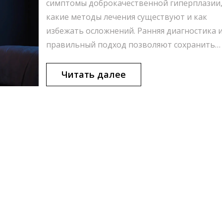
симптомы доброкачественной гиперплазии
какие методы лечения существуют и как
избежать осложнений. Ранняя диагностика 
правильный подход позволяют сохранить
качество жизни.
Читать далее