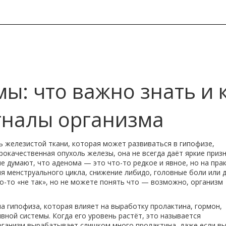
: что важно знать и 
игналы организма
 железистой ткани, которая может развиваться в гипофизе,
рокачественная опухоль железы
, она не всегда даёт яркие приз
 думают, что аденома — это что-то редкое и явное, но на пра
ия менструального цикла, снижение либидо, головные боли или 
то-то «не так», но не можете понять что — возможно, организм
а гипофиза, которая влияет на выработку
пролактина
,
гормон,
ивной системы
. Когда его уровень растёт, это называется
рганизм вырабатывает слишком много пролактина, даже если вы