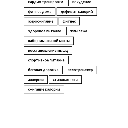
кардио тренировки
похудение
фитнес дома
дефицит калорий
жиросжигание
фитнес
здоровое питание
жим лежа
набор мышечной массы
восстановление мышц
спортивное питание
беговая дорожка
велотренажер
аллергия
становая тяга
сжигание калорий