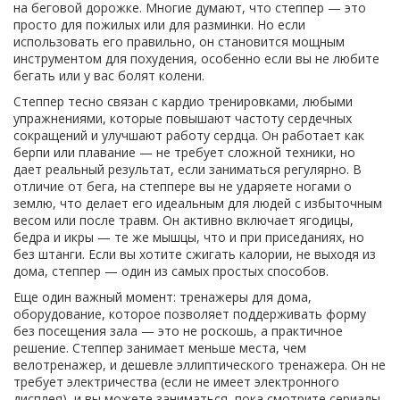
на беговой дорожке
. Многие думают, что степпер — это
просто для пожилых или для разминки. Но если
использовать его правильно, он становится мощным
инструментом для похудения, особенно если вы не любите
бегать или у вас болят колени.
Степпер тесно связан с
кардио тренировками
,
любыми
упражнениями, которые повышают частоту сердечных
сокращений и улучшают работу сердца
. Он работает как
берпи или плавание — не требует сложной техники, но
дает реальный результат, если заниматься регулярно. В
отличие от бега, на степпере вы не ударяете ногами о
землю, что делает его идеальным для людей с избыточным
весом или после травм. Он активно включает ягодицы,
бедра и икры — те же мышцы, что и при приседаниях, но
без штанги. Если вы хотите сжигать калории, не выходя из
дома, степпер — один из самых простых способов.
Еще один важный момент:
тренажеры для дома
,
оборудование, которое позволяет поддерживать форму
без посещения зала
— это не роскошь, а практичное
решение. Степпер занимает меньше места, чем
велотренажер, и дешевле эллиптического тренажера. Он не
требует электричества (если не имеет электронного
дисплея), и вы можете заниматься, пока смотрите сериалы