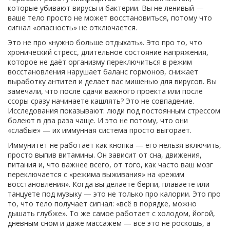
которые убивают вирусы и бактерии
. Вы не ленивый —
ваше тело просто не может восстановиться, потому что
сигнал «опасность» не отключается.
Это не про «нужно больше отдыхать». Это про то, что
хронический стресс
,
длительное состояние напряжения,
которое не даёт организму переключиться в режим
восстановления
нарушает баланс гормонов, снижает
выработку антител и делает вас мишенью для вирусов. Вы
замечали, что после сдачи важного проекта или после
ссоры сразу начинаете кашлять? Это не совпадение.
Исследования показывают: люди под постоянным стрессом
болеют в два раза чаще. И это не потому, что они
«слабые» — их иммунная система просто выгорает.
Иммунитет не работает как кнопка — его нельзя включить,
просто выпив витамины. Он зависит от сна, движения,
питания и, что важнее всего, от того, как часто ваш мозг
переключается с «режима выживания» на «режим
восстановления». Когда вы делаете берпи, плаваете или
танцуете под музыку — это не только про калории. Это про
то, что тело получает сигнал: «всё в порядке, можно
дышать глубже». То же самое работает с холодом, йогой,
дневным сном и даже массажем — всё это не роскошь, а