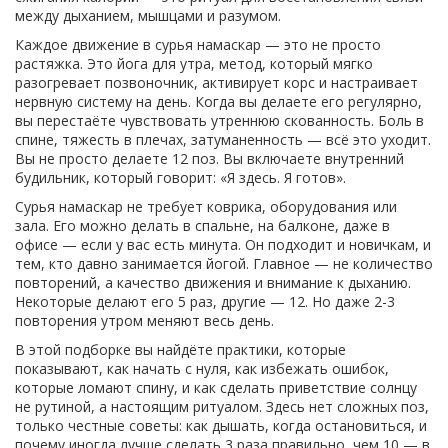
между дыханием, мышцами и разумом.
Каждое движение в сурья намаскар — это не просто
растяжка. Это
йога для утра
,
метод, который мягко
разогревает позвоночник, активирует корс и настраивает
нервную систему на день
. Когда вы делаете его регулярно,
вы перестаёте чувствовать утреннюю скованность. Боль в
спине, тяжесть в плечах, затуманенность — всё это уходит.
Вы не просто делаете 12 поз. Вы включаете внутренний
будильник, который говорит: «Я здесь. Я готов».
Сурья намаскар не требует коврика, оборудования или
зала. Его можно делать в спальне, на балконе, даже в
офисе — если у вас есть минута. Он подходит и новичкам, и
тем, кто давно занимается йогой. Главное — не количество
повторений, а качество движения и внимание к дыханию.
Некоторые делают его 5 раз, другие — 12. Но даже 2-3
повторения утром меняют весь день.
В этой подборке вы найдёте практики, которые
показывают, как начать с нуля, как избежать ошибок,
которые ломают спину, и как сделать приветствие солнцу
не рутиной, а настоящим ритуалом. Здесь нет сложных поз,
только честные советы: как дышать, когда остановиться, и
почему иногда лучше сделать 3 раза правильно, чем 10 — в