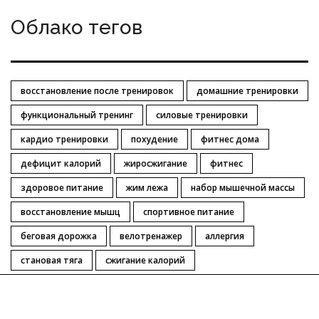
Облако тегов
восстановление после тренировок
домашние тренировки
функциональный тренинг
силовые тренировки
кардио тренировки
похудение
фитнес дома
дефицит калорий
жиросжигание
фитнес
здоровое питание
жим лежа
набор мышечной массы
восстановление мышц
спортивное питание
беговая дорожка
велотренажер
аллергия
становая тяга
сжигание калорий