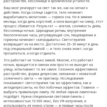
расстройстве, бессоннице и хронической усталости.
Ваш мозг реагирует на свет так же, как на сигнал к
действию. Когда солнце садится, тело начинает
вырабатывать мелатонин — гормон сна. Но в зимние
месяцы, когда день короткий, а окна выходят на север, этот
процесс сбивается. Результат — апатия, сонливость днём,
бессонница ночью.
Циркадные ритмы
,
внутренние
биологические часы, регулирующие сон, пищеварение и
гормоны
начинают «запаздывать». Светотерапия
возвращает их на место. Достаточно 20–30 минут в день
под специальной лампой — и тело снова знает, когда
просыпаться, а когда отдыхать.
Это работает не только зимой. Многие, кто работает
ночью, вращается в сменах или просто не выходит на
улицу, испытывают то же самое.
Сезонное аффективное
расстройство
,
форма депрессии, связанная с нехваткой
солнечного света
— не приговор. Исследования
показывают: светотерапия так же эффективна, как и
антидепрессанты, но без побочных эффектов. Главное —
выбрать правильную лампу. Не любая «яркая лампочка»
подойдёт. Нужна специальная световая панель с
интенсивностью 10 000 люкс, без УФ-излучения, и
использовать её нужно утром — в первые часы после