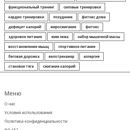
функциональный тренинг
силовые тренировки
кардио тренировки
похудение
фитнес дома
дефицит калорий
жиросжигание
фитнес
здоровое питание
жим лежа
набор мышечной массы
восстановление мышц
спортивное питание
беговая дорожка
велотренажер
аллергия
становая тяга
сжигание калорий
Меню
О нас
Условия использования
Политика конфиденциальности
ФЗ-152