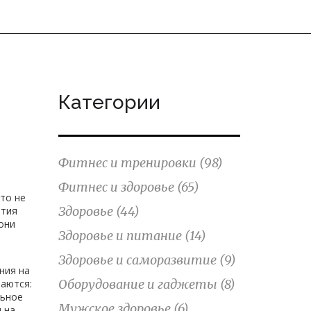
Категории
Фитнес и тренировки
(98)
Фитнес и здоровье
(65)
это не
Здоровье
(44)
ития
они
Здоровье и питание
(14)
Здоровье и саморазвитие
(9)
ния на
Оборудование и гаджеты
(8)
баются:
льное
Мужское здоровье
(6)
 на