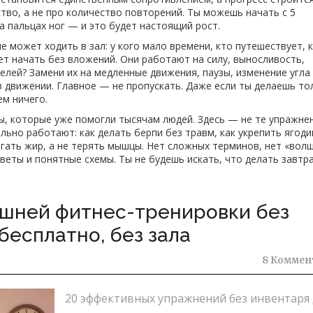
тво, а не про количество повторений. Ты можешь начать с 5
а пальцах ног — и это будет настоящий рост.
е может ходить в зал: у кого мало времени, кто путешествует, 
т начать без вложений. Они работают на силу, выносливость,
елей? Замени их на медленные движения, паузы, изменение угла 
 в движении. Главное — не пропускать. Даже если ты делаешь то
ем ничего.
, которые уже помогли тысячам людей. Здесь — не те упражне
еально работают: как делать берпи без травм, как укрепить ягод
игать жир, а не терять мышцы. Нет сложных терминов, нет «вол
веты и понятные схемы. Ты не будешь искать, что делать завтр
ашней фитнес-тренировки без
бесплатно, без зала
8 Коммен
20 эффективных упражнений без инвентаря 