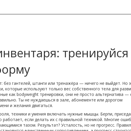
инвентаря: тренируйся
форму
: без гантелей, штанги или тренажёра — ничего не выйдет. Но 
и, которые используют только вес собственного тела для разв
тные как
bodyweight тренировки
, они не просто альтернатива — 
авильно.
Ты не нуждаешься в зале, абонементе или дорогом
мени и желания двигаться.
роля, техники и умения включать нужные мышцы. Берпи, приседа
о работает, если делать их с правильной техникой. Многие оши
ивающимися тазом. Результат? Усталость, но не прогресс. Прави
 становится единственным сопротивлением, а прогресс строится