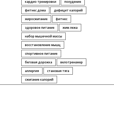
кардио тренировки
похудение
фитнес дома
дефицит калорий
жиросжигание
фитнес
здоровое питание
жим лежа
набор мышечной массы
восстановление мышц
спортивное питание
беговая дорожка
велотренажер
аллергия
становая тяга
сжигание калорий