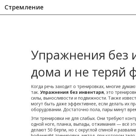
Стремление
Упражнения без 
дома и не теряй 
Когда речь заходит о тренировках, многие думают
так.
Упражнения без инвентаря
,
это тренировк
силы, выносливости и подвижности
. Также извес
могут быть даже эффективнее, если делать их пр
оборудовании. Достаточно пола, пары минут вре
Эти тренировки не для слабых. Они требуют конт
одной ноге, планка, выпады, отжимания — всё эт
делают 50 берпи, но с округлой спиной и развал
bodyweight тренировки
,
метод, при котором тело