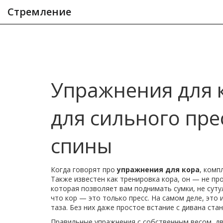
Стремление
Упражнения для 
для сильного пре
спины
Когда говорят про
упражнения для кора
,
компл
Также известен как
тренировка кора
, он — не пр
которая позволяет вам поднимать сумки, не суту
что кор — это только пресс. На самом деле, это
таза. Без них даже простое встание с дивана ста
Правильные
упражнения с собственным весом
,
д