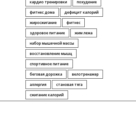
кардио тренировки
похудение
фитнес дома
дефицит калорий
жиросжигание
фитнес
здоровое питание
жим лежа
набор мышечной массы
восстановление мышц
спортивное питание
беговая дорожка
велотренажер
аллергия
становая тяга
сжигание калорий