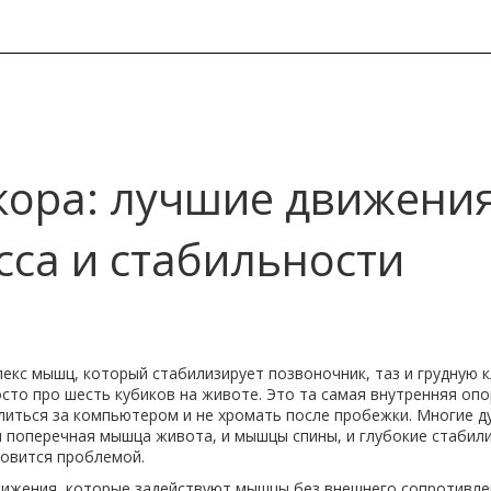
кора: лучшие движени
сса и стабильности
екс мышц, который стабилизирует позвоночник, таз и грудную к
осто про шесть кубиков на животе. Это та самая внутренняя опо
литься за компьютером и не хромать после пробежки.
Многие д
 и поперечная мышца живота, и мышцы спины, и глубокие стабил
новится проблемой.
вижения, которые задействуют мышцы без внешнего сопротивле