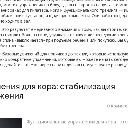
ка, мостик, упражнения на боку, где вы не просто напрягаете мыш
тренировках для пилатеса, йоги и функционального тренинга — и
 мобилизацию суставов, и щадящие комплексы. Они работают, да
не ходите в зал.
 Это результат ежедневного внимания к тому, как вы стоите, си
а снижают боль в спине, улучшают осанку и делают другие трен
а спина «выключается» при подъёме ребёнка или покупках. Вы б
без тренера.
т базовых движений для новичков до техник, которые использу
лько конкретные упражнения, которые вы можете начать сегодн
 сделайте шаг. Уже через пару недель вы почувствуете разницу
ния для кора: стабилизация
ижения
0 Коммен
Функциональные упражнения для кора - это