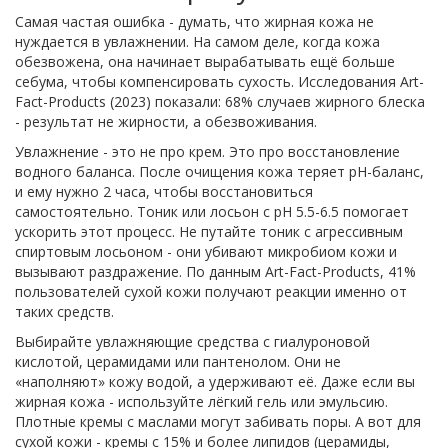
Самая частая ошибка - думать, что жирная кожа не
нуждается в увлажнении. На самом деле, когда кожа
обезвожена, она начинает вырабатывать ещё больше
себума, чтобы компенсировать сухость. Исследования Art-
Fact-Products (2023) показали: 68% случаев жирного блеска
- результат не жирности, а обезвоживания.
Увлажнение - это не про крем. Это про восстановление
водного баланса. После очищения кожа теряет pH-баланс,
и ему нужно 2 часа, чтобы восстановиться
самостоятельно. Тоник или лосьон с pH 5.5-6.5 помогает
ускорить этот процесс. Не путайте тоник с агрессивным
спиртовым лосьоном - они убивают микробиом кожи и
вызывают раздражение. По данным Art-Fact-Products, 41%
пользователей сухой кожи получают реакции именно от
таких средств.
Выбирайте увлажняющие средства с гиалуроновой
кислотой, церамидами или пантенолом. Они не
«наполняют» кожу водой, а удерживают её. Даже если вы
жирная кожа - используйте лёгкий гель или эмульсию.
Плотные кремы с маслами могут забивать поры. А вот для
сухой кожи - кремы с 15% и более липидов (церамиды,