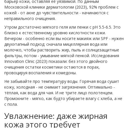
барьер кожи, оставляя её уязвимой. По данным
Московской клиники дерматологии (2023), 92% проблем с
кожей - от акне до чувствительности - начинаются с
неправильного очищения.
Утром достаточно мягкого геля или пенки с pH 5.5-6.5. Это
близко к естественному уровню кислотности кожи.
Вечером - особенно если вы носите макияж или SPF - нужен
двухэтапный подход: сначала мицеллярная вода или
молочко, чтобы растворить жир, пыль и солнцезащитные
фильтры, потом - умывание мягкой пенкой. Исследования
Innovation Clinic (2023) показали: без этого двойного
очищения остатки косметики остаются в порах,
провоцируя воспаления и комедоны.
Не забывайте про температуру воды. Горячая вода сушит
кожу, холодная - не снимает загрязнения. Оптимально -
тёплая, как вода для чая. И не трите лицо полотенцем.
Промокните - мягко, как будто убираете влагу с хлеба, а не
с пола.
Увлажнение: даже жирная
кожа этого требует