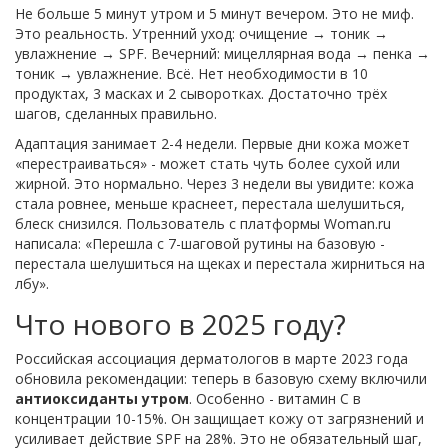
Не больше 5 минут утром и 5 минут вечером. Это не миф.
Это реальность. Утренний уход: очищение → тоник →
увлажнение → SPF. Вечерний: мицеллярная вода → пенка →
тоник → увлажнение. Всё. Нет необходимости в 10
продуктах, 3 масках и 2 сыворотках. Достаточно трёх
шагов, сделанных правильно.
Адаптация занимает 2-4 недели. Первые дни кожа может
«перестраиваться» - может стать чуть более сухой или
жирной. Это нормально. Через 3 недели вы увидите: кожа
стала ровнее, меньше краснеет, перестала шелушиться,
блеск снизился. Пользователь с платформы Woman.ru
написала: «Перешла с 7-шаговой рутины на базовую -
перестала шелушиться на щеках и перестала жирниться на
лбу».
Что нового в 2025 году?
Российская ассоциация дерматологов в марте 2023 года
обновила рекомендации: теперь в базовую схему включили
антиоксиданты утром
. Особенно - витамин С в
концентрации 10-15%. Он защищает кожу от загрязнений и
усиливает действие SPF на 28%. Это не обязательный шаг,