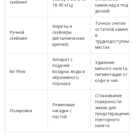
скейлинг
18-45 кГц)
камня над и под
десной
Точное снятие
Кюреты и
остатков камня
Ручной
скейлеры
в
скейлинг
(металлические
труднодоступных
крючки)
местах
Аппарат с
Удаление
подачей
мягкого налета,
Air-Flow
воздуха, воды и
пигментации от
абразивного
кофе и чая
порошка
Сглаживание
поверхности
Резиновые
эмали для
Полировка
насадки с
предотвращения
пастой
повторного
налета